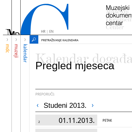
HR
|
EN
PRETRAŽIVANJE KALENDARA
mdc
muzeji
kalendar
Kalendar događ
Pregled mjeseca
PREPORUČI:
Studeni 2013.
01.11.2013.
PETAK
2