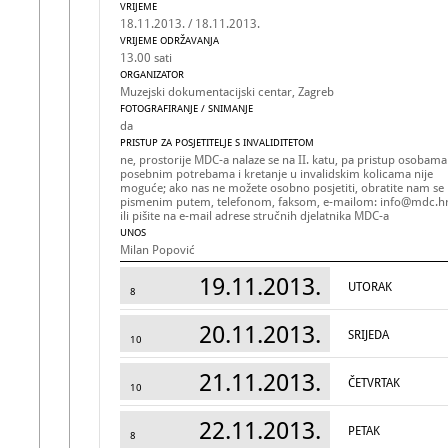
VRIJEME
18.11.2013. / 18.11.2013.
VRIJEME ODRŽAVANJA
13.00 sati
ORGANIZATOR
Muzejski dokumentacijski centar, Zagreb
FOTOGRAFIRANJE / SNIMANJE
da
PRISTUP ZA POSJETITELJE S INVALIDITETOM
ne, prostorije MDC-a nalaze se na II. katu, pa pristup osobama
posebnim potrebama i kretanje u invalidskim kolicama nije
moguće; ako nas ne možete osobno posjetiti, obratite nam se
pismenim putem, telefonom, faksom, e-mailom: info@mdc.h
ili pišite na e-mail adrese stručnih djelatnika MDC-a
UNOS
Milan Popović
19.11.2013.
UTORAK
8
20.11.2013.
SRIJEDA
10
21.11.2013.
ČETVRTAK
10
22.11.2013.
PETAK
8