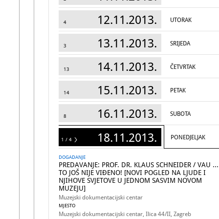
12.11.2013.
UTORAK
4
13.11.2013.
SRIJEDA
3
14.11.2013.
ČETVRTAK
13
15.11.2013.
PETAK
14
16.11.2013.
SUBOTA
8
18.11.2013.
PONEDJELJAK
1 / 4
4
DOGADANJE
PREDAVANJE: PROF. DR. KLAUS SCHNEIDER / VAU ...
TO JOŠ NIJE VIĐENO! [NOVI POGLED NA LJUDE I
NJIHOVE SVJETOVE U JEDNOM SASVIM NOVOM
MUZEJU]
Muzejski dokumentacijski centar
MJESTO
Muzejski dokumentacijski centar, Ilica 44/II, Zagreb