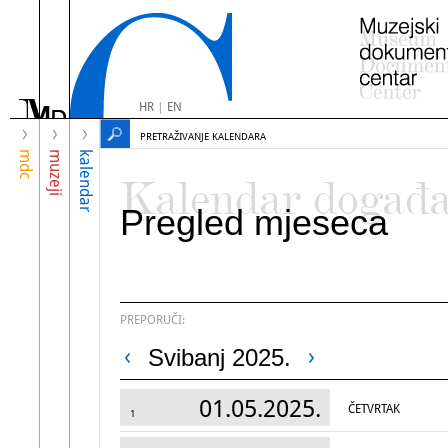
HR
|
EN
PRETRAŽIVANJE KALENDARA
mdc
muzeji
kalendar
Kalendar događ
Pregled mjeseca
PREPORUČI:
Svibanj 2025.
01.05.2025.
ČETVRTAK
1