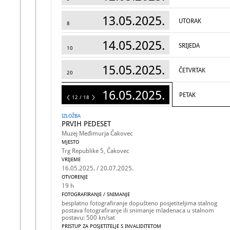
13.05.2025.
UTORAK
8
14.05.2025.
SRIJEDA
10
15.05.2025.
ČETVRTAK
20
16.05.2025.
PETAK
18
12 / 18
IZLOŽBA
PRVIH PEDESET
Muzej Međimurja Čakovec
MJESTO
Trg Republike 5, Čakovec
VRIJEME
16.05.2025. / 20.07.2025.
OTVORENJE
19 h
FOTOGRAFIRANJE / SNIMANJE
besplatno fotografiranje dopušteno posjetiteljima stalnog
postava fotografiranje ili snimanje mladenaca u stalnom
postavu: 500 kn/sat
PRISTUP ZA POSJETITELJE S INVALIDITETOM