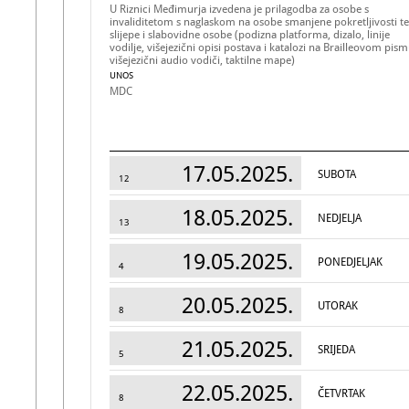
U Riznici Međimurja izvedena je prilagodba za osobe s
invaliditetom s naglaskom na osobe smanjene pokretljivosti te
slijepe i slabovidne osobe (podizna platforma, dizalo, linije
vodilje, višejezični opisi postava i katalozi na Brailleovom pism
višejezični audio vodiči, taktilne mape)
UNOS
MDC
17.05.2025.
SUBOTA
12
18.05.2025.
NEDJELJA
13
19.05.2025.
PONEDJELJAK
4
20.05.2025.
UTORAK
8
21.05.2025.
SRIJEDA
5
22.05.2025.
ČETVRTAK
8