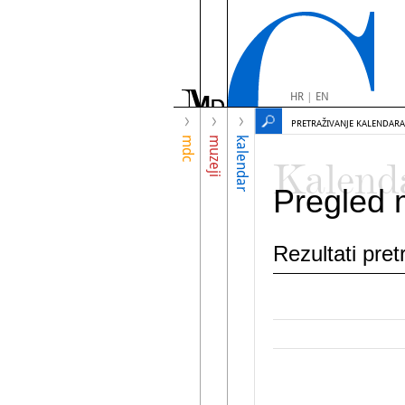
HR
|
EN
PRETRAŽIVANJE KALENDARA
mdc
muzeji
kalendar
Kalend
Pregled 
Rezultati pre