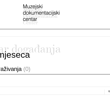
ar događanja
mjeseca
traživanja
(0)
G