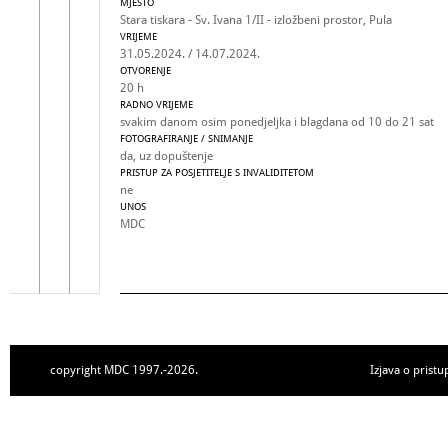
MJESTO
Stara tiskara - Sv. Ivana 1/II - izložbeni prostor, Pula
VRIJEME
31.05.2024. / 14.07.2024.
OTVORENJE
20 h
RADNO VRIJEME
svakim danom osim ponedjeljka i blagdana od 10 do 21 sat
FOTOGRAFIRANJE / SNIMANJE
da, uz dopuštenje
PRISTUP ZA POSJETITELJE S INVALIDITETOM
ne
UNOS
MDC
copyright MDC 1997.-2026.
Izjava o pristu