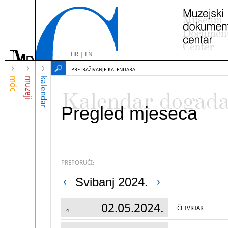
HR
|
EN
PRETRAŽIVANJE KALENDARA
mdc
muzeji
kalendar
Kalendar događ
Pregled mjeseca
PREPORUČI:
Svibanj 2024.
02.05.2024.
ČETVRTAK
4