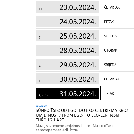
23.05.2024.
ČETVRTAK
11
24.05.2024.
PETAK
5
25.05.2024.
SUBOTA
7
28.05.2024.
UTORAK
6
29.05.2024.
SRIJEDA
4
30.05.2024.
ČETVRTAK
1
31.05.2024.
PETAK
2
2 / 2
IZLOŽBA
SÚNPOÍĒSIS: OD EGO- DO EKO-CENTRIZMA KROZ
UMJETNOST / FROM EGO- TO ECO-CENTRISM
THROUGH ART
Muzej suvremene umjetnosti Istre - Museo d''arte
contemporanea dell''Istria