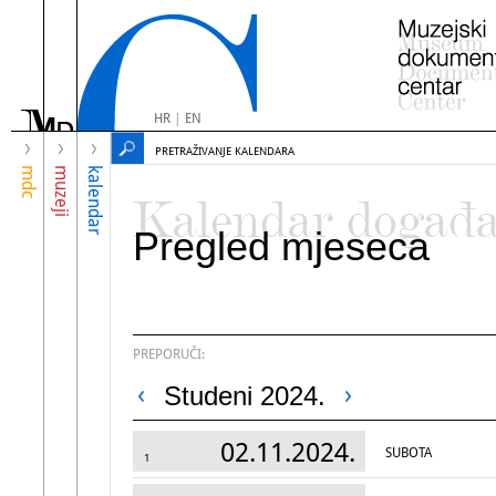
HR
|
EN
PRETRAŽIVANJE KALENDARA
mdc
muzeji
kalendar
Kalendar događ
Pregled mjeseca
PREPORUČI:
Studeni 2024.
02.11.2024.
SUBOTA
1