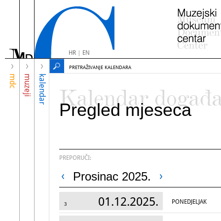
HR
|
EN
PRETRAŽIVANJE KALENDARA
mdc
muzeji
kalendar
Kalendar događ
Pregled mjeseca
PREPORUČI:
Prosinac 2025.
01.12.2025.
PONEDJELJAK
3