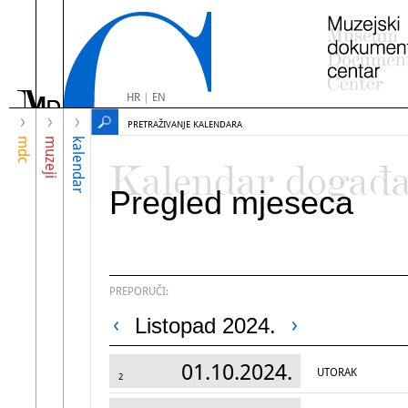
HR
|
EN
PRETRAŽIVANJE KALENDARA
mdc
muzeji
kalendar
Kalendar događ
Pregled mjeseca
PREPORUČI:
Listopad 2024.
01.10.2024.
UTORAK
2