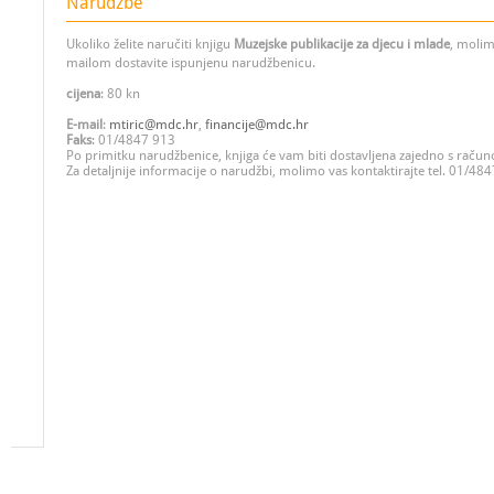
Narudžbe
Ukoliko želite naručiti knjigu
Muzejske publikacije za djecu i mlade
, molim
mailom dostavite ispunjenu narudžbenicu.
cijena
: 80 kn
E-mail
:
mtiric@mdc.hr
,
financije@mdc.hr
Faks
: 01/4847 913
Po primitku narudžbenice, knjiga će vam biti dostavljena zajedno s raču
Za detaljnije informacije o narudžbi, molimo vas kontaktirajte tel. 01/48