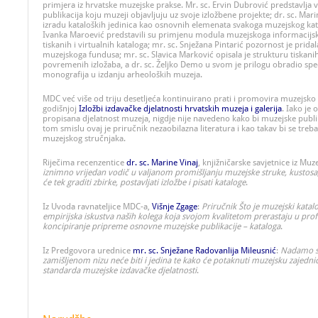
primjera iz hrvatske muzejske prakse. Mr. sc. Ervin Dubrović predstavlja v
publikacija koju muzeji objavljuju uz svoje izložbene projekte; dr. sc. Mar
izradu kataloških jedinica kao osnovnih elemenata svakoga muzejskog katal
Ivanka Maroević predstavili su primjenu modula muzejskoga informacijs
tiskanih i virtualnih kataloga; mr. sc. Snježana Pintarić pozornost je prid
muzejskoga fundusa; mr. sc. Slavica Marković opisala je strukturu tiskanih
povremenih izložaba, a dr. sc. Željko Demo u svom je prilogu obradio spec
monografija u izdanju arheoloških muzeja.
MDC već više od triju desetljeća kontinuirano prati i promovira muzejsko 
godišnjoj
Izložbi izdavačke djelatnosti hrvatskih muzeja i galerija
. Iako je 
propisana djelatnost muzeja, nigdje nije navedeno kako bi muzejske publika
tom smislu ovaj je priručnik nezaobilazna literatura i kao takav bi se tre
muzejskog stručnjaka.
Riječima recenzentice
dr. sc. Marine Vinaj
, knjižničarske savjetnice iz Muze
iznimno vrijedan vodič u valjanom promišljanju muzejske struke, kustosa,
će tek graditi zbirke, postavljati izložbe i pisati kataloge
.
Iz Uvoda ravnateljice MDC-a,
Višnje Zgage
:
Priručnik Što je muzejski katal
empirijska iskustva naših kolega koja svojom kvalitetom prerastaju u prof
koncipiranje pripreme osnovne muzejske publikacije – kataloga
.
Iz Predgovora urednice
mr. sc. Snježane Radovanlija Mileusnić
:
Nadamo se
zamišljenom nizu neće biti i jedina te kako će potaknuti muzejsku zajedni
standarda muzejske izdavačke djelatnosti
.