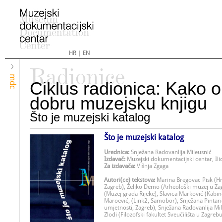
HR
|
EN
Radionice
mdc
Ciklus radionica: Kako ob
dobru muzejsku knjigu
Što je muzejski katalog
Što je muzejski katalog
Urednica:
Snježana Radovanlija Mileusnić
Izdavač:
Muzejski dokumentacijski centar, Il
Za izdavača:
Višnja Zgaga
Autori(ce) tekstova:
Marina Bregovac Pisk (Hr
Zagreb), Željko Demo (Arheološki muzej u Za
(Muzej grada Rijeke), Slavica Marković (Kabi
Maroević, (Link2, Samobor), Snježana Pintar
umjetnosti, Zagreb), Snježana Radovanlija Mi
Zlodi (Filozofski fakultet Sveučilišta u Zagreb