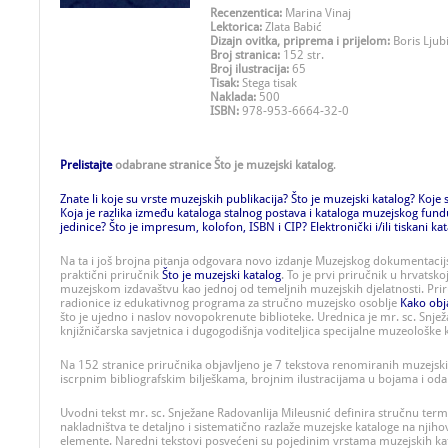
Recenzentica:
Marina Vinaj
Lektorica:
Zlata Babić
Dizajn ovitka, priprema i prijelom:
Boris Ljubi
Broj stranica:
152 str.
Broj ilustracija:
65
Tisak:
Stega tisak
Naklada:
500
ISBN:
978-953-6664-32-0
Prelistajte
odabrane stranice Što je muzejski katalog
.
Znate li koje su vrste muzejskih publikacija? Što je muzejski katalog? Koje
Koja je razlika između kataloga stalnog postava i kataloga muzejskog fund
jedinice? Što je impresum, kolofon, ISBN i CIP? Elektronički i/ili tiskani ka
Na ta i još brojna pitanja odgovara novo izdanje Muzejskog dokumentaci
praktični priručnik
Što je muzejski katalog
. To je prvi priručnik u hrvatsk
muzejskom izdavaštvu kao jednoj od temeljnih muzejskih djelatnosti. Prir
radionice iz edukativnog programa za stručno muzejsko osoblje
Kako obj
što je ujedno i naslov novopokrenute biblioteke. Urednica je mr. sc. Snje
knjižničarska savjetnica i dugogodišnja voditeljica specijalne muzeološke 
Na 152 stranice priručnika objavljeno je 7 tekstova renomiranih muzejsk
iscrpnim bibliografskim bilješkama, brojnim ilustracijama u bojama i od
Uvodni tekst mr. sc. Snježane Radovanlija Mileusnić definira stručnu term
nakladništva te detaljno i sistematično razlaže muzejske kataloge na njiho
elemente. Naredni tekstovi posvećeni su pojedinim vrstama muzejskih ka