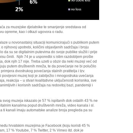
plaća za muzejske djelatnike te smanjenje sredstava od
vu opreme, kao i otkazi ugovora o radu.
alaze u novonastaloj situaciji komunicirajući s publikom putem
 o njihovoj upotrebi, količini objavljenih sadržaja i broju
lo da su se digitalnim putevima do svoje publike služili i prije
isu činili. Njih 74 je u usporedbi s istim razdobljem prošle
a, dok njih 17 nije. Treba uzeti u obzir da neki muzeji već od
ljuju putem društvenih mreža, te da povećanje ne bi polučilo
 primjera dvostrukog povećanja stalnih pratitelja i tzv.
i povijesni muzej koji je zabilježio i mnogostruka uvećanja
a, reakcija – u stvari kvalitativne uključenosti korisnika, sve
zanimljivih i korisnih sadržaja na redovitoj bazi, pandemiji i
a svog muzeja iskazalo je 57 % ispitanih dok ostalih 43 % ne
igitalnim kanalima poput društvenih mreža, video kanala i sl.
 da ti kanali imaju automatske analize broja pregleda pa su
eđu hrvatskim muzejima je Facebook (koju koristi 45 %
gram, 17 % Youtube, 7 % Twitter, 2 % Vimeo itd. dok je