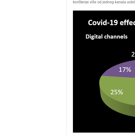
korištenje više od jednog kanala uob