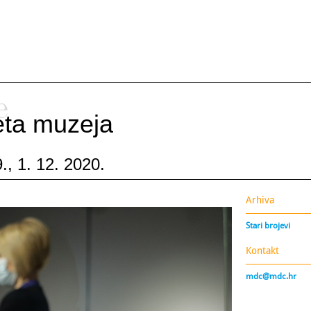
e
ijeta muzeja
., 1. 12. 2020.
Arhiva
Stari brojevi
Kontakt
mdc@mdc.hr