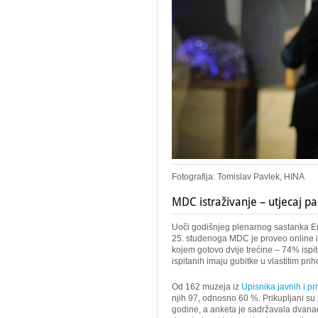
Fotografija:
Tomislav Pavlek, HINA
MDC istraživanje – utjecaj p
Uoči godišnjeg plenarnog sastanka Eu
25. studenoga MDC je proveo online i
kojem gotovo dvije trećine – 74% ispit
ispitanih imaju gubitke u vlastitim pr
Od 162 muzeja iz
Upisnika javnih i pr
njih 97, odnosno 60 %. Prikupljani su 
godine, a anketa je sadržavala dvanaes