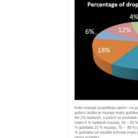
Kako manjak posjetitelja utječe i na gu
gubici i koliko je muzeja imalo gubitk
tek 2% ispitanih, a potom se postotak
imalo 6 % ispitanih muzeja, 40 – 50 
% gubitaka 15 % muzeja, 70 – 80 % g
% gubitaka od vlastitih prihoda imalo 
nema gubitaka.