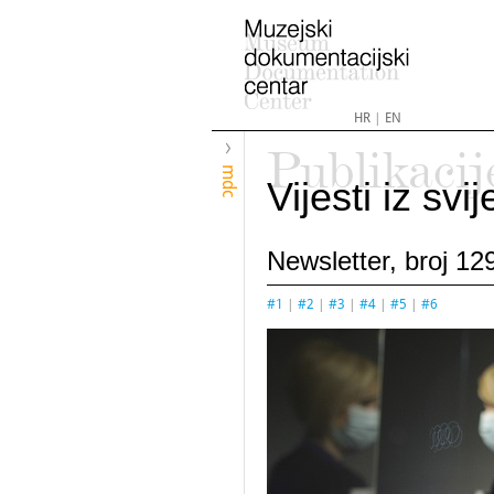
HR
|
EN
Publikacij
mdc
Vijesti iz sv
Newsletter, broj 129
#1
|
#2
|
#3
|
#4
|
#5
|
#6