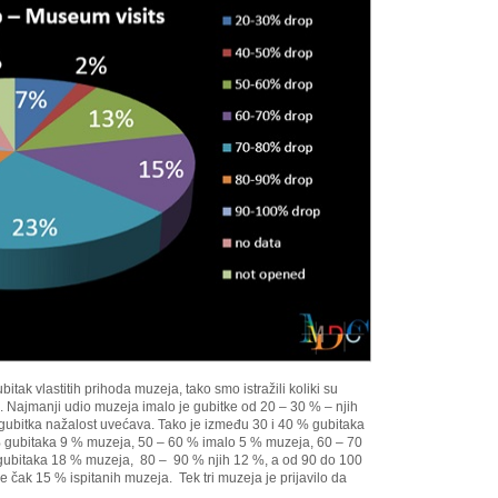
bitak vlastitih prihoda muzeja, tako smo istražili koliki su
e. Najmanji udio muzeja imalo je gubitke od 20 – 30 % – njih
 gubitka nažalost uvećava. Tako je između 30 i 40 % gubitaka
% gubitaka 9 % muzeja, 50 – 60 % imalo 5 % muzeja, 60 – 70
ubitaka 18 % muzeja, 80 – 90 % njih 12 %, a od 90 do 100
je čak 15 % ispitanih muzeja. Tek tri muzeja je prijavilo da