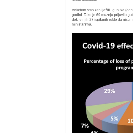
Anketom smo zabilježili i gubitke (od
godini. Tako je 69 muzeja prijavilo g
dok je njih 27 ispitanih reklo da nisu
ministarstva.