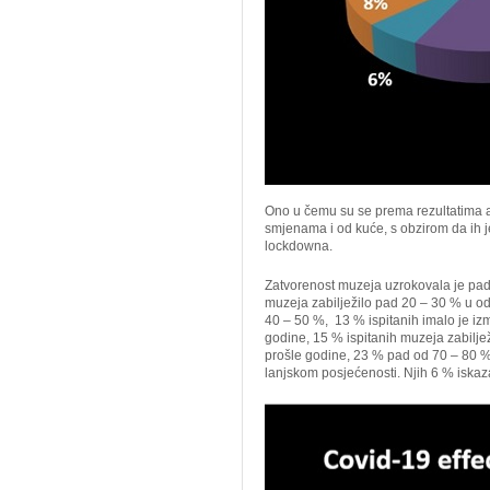
Ono u čemu su se prema rezultatima an
smjenama i od kuće, s obzirom da ih j
lockdowna.
Zatvorenost muzeja uzrokovala je pad 
muzeja zabilježilo pad 20 – 30 % u 
40 – 50 %, 13 % ispitanih imalo je iz
godine, 15 % ispitanih muzeja zabilje
prošle godine, 23 % pad od 70 – 80 %
lanjskom posjećenosti. Njih 6 % iska