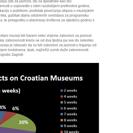
eja (što za javnost, što za djelatnike kao dio
enosti u usporedbi s istim razdobljem prethodne godine,
ikaciju s publikom, postotak povećanja objava o muzejskim
snika, gubitak dijela odobrenih sredstava za programsku
oda, te prilagodbu u planiranju troškova za sljedeću godinu s
pitani muzeji bili barem neko vrijeme zatvoreni za javnost
je zatvorenosti kreće se od dva tjedna pa sve do nekoliko
zeja je iskazalo da su bili zatvoreni za javnost u trajanju od
janjem lockdowna. Ipak, najčešći uzrok duže zatvorenosti
 pogodio Zagreb.