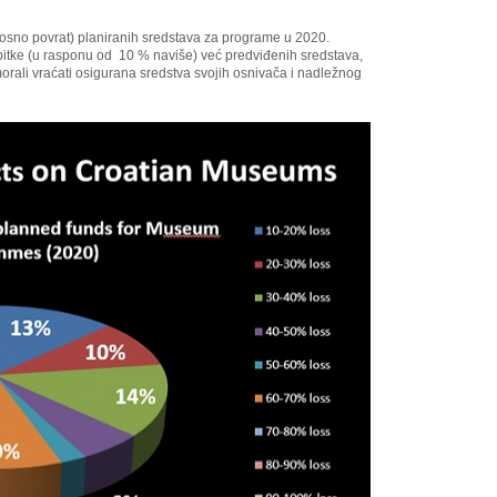
nosno povrat) planiranih sredstava za programe u 2020.
ubitke (u rasponu od 10 % naviše) već predviđenih sredstava,
 morali vraćati osigurana sredstva svojih osnivača i nadležnog