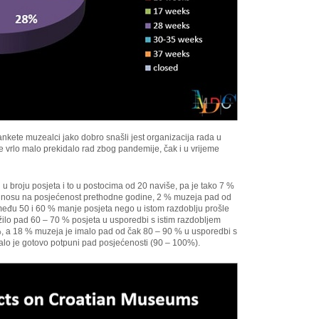
kete muzealci jako dobro snašli jest organizacija rada u
e vrlo malo prekidalo rad zbog pandemije, čak i u vrijeme
u broju posjeta i to u postocima od 20 naviše, pa je tako 7 %
odnosu na posjećenost prethodne godine, 2 % muzeja pad od
među 50 i 60 % manje posjeta nego u istom razdoblju prošle
žilo pad 60 – 70 % posjeta u usporedbi s istim razdobljem
, a 18 % muzeja je imalo pad od čak 80 – 90 % u usporedbi s
zalo je gotovo potpuni pad posjećenosti (90 – 100%).