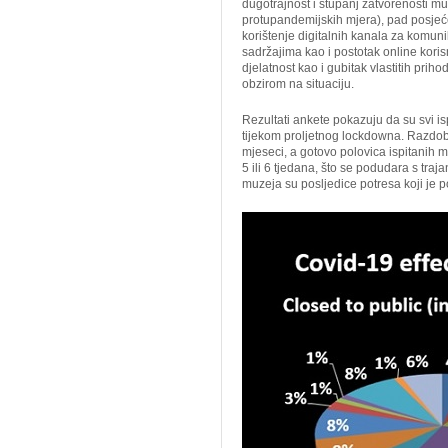
dugotrajnost i stupanj zatvorenosti muz
protupandemijskih mjera), pad posjeć
korištenje digitalnih kanala za komun
sadržajima kao i postotak online kori
djelatnost kao i gubitak vlastitih prih
obzirom na situaciju.
Rezultati ankete pokazuju da su svi is
tijekom proljetnog lockdowna. Razdobl
mjeseci, a gotovo polovica ispitanih mu
5 ili 6 tjedana, što se podudara s tra
muzeja su posljedice potresa koji je