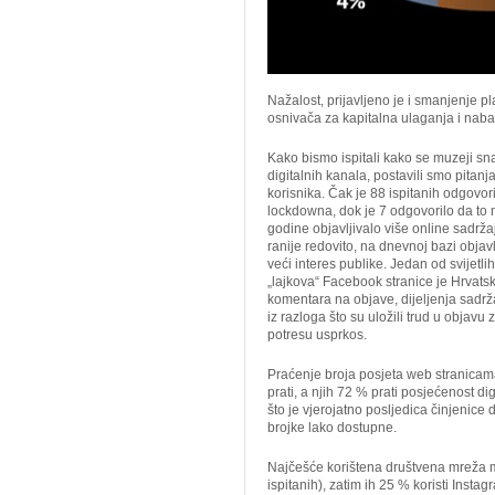
Nažalost, prijavljeno je i smanjenje 
osnivača za kapitalna ulaganja i naba
Kako bismo ispitali kako se muzeji sn
digitalnih kanala, postavili smo pitanja
korisnika. Čak je 88 ispitanih odgovori
lockdowna, dok je 7 odgovorilo da to n
godine objavljivalo više online sadržaj
ranije redovito, na dnevnoj bazi objav
veći interes publike. Jedan od svijetlih
„lajkova“ Facebook stranice je Hrvatsk
komentara na objave, dijeljenja sadržaj
iz razloga što su uložili trud u objavu 
potresu usprkos.
Praćenje broja posjeta web stranicam
prati, a njih 72 % prati posjećenost d
što je vjerojatno posljedica činjenice
brojke lako dostupne.
Najčešće korištena društvena mreža m
ispitanih), zatim ih 25 % koristi Insta