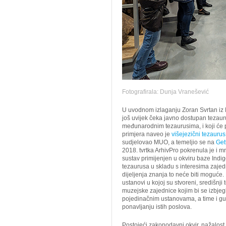
Fotografirala: Dunja Vranešević
U uvodnom izlaganju Zoran Svrtan iz 
još uvijek čeka javno dostupan tezauru
međunarodnim tezaurusima, i koji će 
primjera naveo je
višejezični tezaurus
sudjelovao MUO, a temeljio se na
Get
2018. tvrtka ArhivPro pokrenula je i m
sustav primijenjen u okviru baze Indigo
tezaurusa u skladu s interesima zajed
dijeljenja znanja to neće biti moguće.
ustanovi u kojoj su stvoreni, središnji 
muzejske zajednice kojim bi se izbjeg
pojedinačnim ustanovama, a time i gu
ponavljanju istih poslova.
Postojeći zakonodavni okvir, nažalost