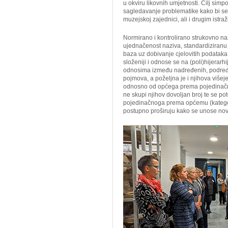
u okviru likovnih umjetnosti. Cilj simp
sagledavanje problematike kako bi se p
muzejskoj zajednici, ali i drugim istra
Normirano i kontrolirano strukovno na
ujednačenost naziva, standardiziranu 
baza uz dobivanje cjelovitih podataka.
složeniji i odnose se na (poli)hijerarhi
odnosima između nadređenih, podređen
pojmova, a poželjna je i njihova višej
odnosno od općega prema pojedinačnom
ne skupi njihov dovoljan broj te se poto
pojedinačnoga prema općemu (kategori
postupno proširuju kako se unose nov