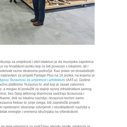
Muzeja za umjetnost i obrt istaknuo je da muzejska zajednica
s na hrvatskom jeziku koji će biti povezan s lokalnim, ali i
pokrivati razna strukovna područja. Kao jedan od dosadašnjih
napravljen za projekt
Partage Plus
na 16 jezika, na kojemu je
tyjevu
Tezaurusu za umjetnost i arhitekturu
(AAT-u). Godine
režnu platformu Tezaurus.hr, alat koji je zasad zatvoreni
, a mogao bi poslužiti za daljnji razvoj infrastrukture javnog
nice, bez čijeg aktivnog doprinosa sadržaju tezaurusa i
 Naime, dok su lokalna nazivlja i tezaurusi korisni samo
tezaurus trebao bi, prije svega, biti zajednički projekt
lo opetovano stvaranje odvojenih i neusklađenih nazivlja u
bitak energije i vremena stručnjaka na višestrukom
, ne daje smjernice za sadržajnu obradu građe, istaknula je