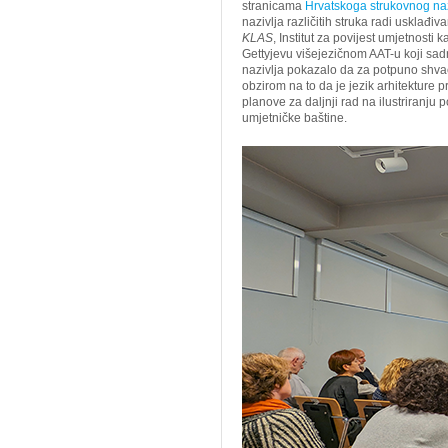
stranicama
Hrvatskoga strukovnog naz
nazivlja različitih struka radi usklađi
KLAS
, Institut za povijest umjetnosti
Gettyjevu višejezičnom AAT-u koji sad
nazivlja pokazalo da za potpuno shvaća
obzirom na to da je jezik arhitekture pri
planove za daljnji rad na ilustriranju 
umjetničke baštine.