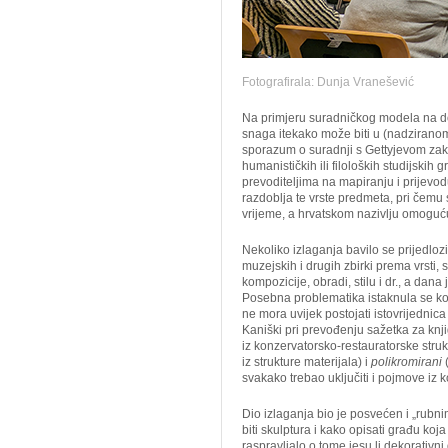
Fotografirala: Dunja Vranešević
Na primjeru suradničkog modela na d
snaga itekako može biti u (nadziranom
sporazum o suradnji s Gettyjevom za
humanističkih ili filoloških studijski
prevoditeljima na mapiranju i prijevodu
razdoblja te vrste predmeta, pri čemu s
vrijeme, a hrvatskom nazivlju omoguću
Nekoliko izlaganja bavilo se prijedlozim
muzejskih i drugih zbirki prema vrsti, st
kompozicije, obradi, stilu i dr., a da
Posebna problematika istaknula se kod
ne mora uvijek postojati istovrijednic
Kaniški pri prevođenju sažetka za knj
iz konzervatorsko-restauratorske stru
iz strukture materijala) i
polikromirani
(
svakako trebao uključiti i pojmove iz
Dio izlaganja bio je posvećen i „rubn
biti skulptura i kako opisati građu ko
raspravljalo o tome jesu li dekorativni