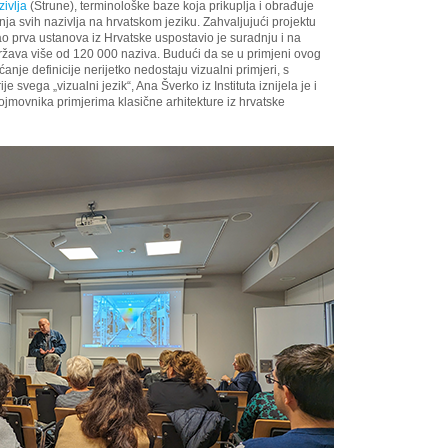
ivlja
(Strune), terminološke baze koja prikuplja i obrađuje
vanja svih nazivlja na hrvatskom jeziku. Zahvaljujući projektu
 kao prva ustanova iz Hrvatske uspostavio je suradnju i na
ržava više od 120 000 naziva. Budući da se u primjeni ovog
nje definicije nerijetko nedostaju vizualni primjeri, s
je svega „vizualni jezik“, Ana Šverko iz Instituta iznijela je i
pojmovnika primjerima klasične arhitekture iz hrvatske