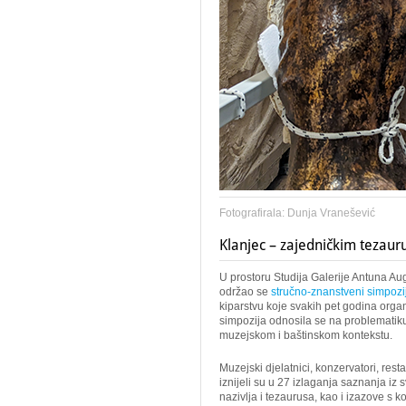
Fotografirala: Dunja Vranešević
Klanjec – zajedničkim tezau
U prostoru Studija Galerije Antuna Au
održao se
stručno-znanstveni simpozi
kiparstvu koje svakih pet godina orga
simpozija odnosila se na problematiku
muzejskom i baštinskom kontekstu.
Muzejski djelatnici, konzervatori, resta
iznijeli su u 27 izlaganja saznanja iz 
nazivlja i tezaurusa, kao i izazove s 