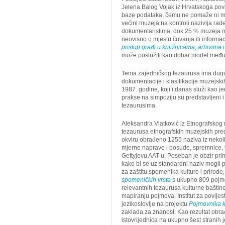
Jelena Balog Vojak iz Hrvatskoga pov
baze podataka, čemu ne pomaže ni manj
većini muzeja na kontroli nazivlja rade
dokumentaristima, dok 25 % muzeja ne 
neovisno o mjestu čuvanja ili informa
pristup građi u knjižnicama, arhivima
može poslužiti kao dobar model međui
Tema zajedničkog tezaurusa ima dugu p
dokumentacije i klasifikacije muzejsk
1987. godine, koji i danas služi kao j
prakse na simpoziju su predstavljeni i 
tezaurusima.
Aleksandra Vlatković iz Etnografskog 
tezaurusa etnografskih muzejskih pred
okviru obrađeno 1255 naziva iz nekolik
mjerne naprave i posude, spremnice, t
Gettyjevu AAT-u. Poseban je obzir prim
kako bi se uz standardni naziv mogli 
za zaštitu spomenika kulture i prirode
spomeničkih vrsta
s ukupno 809 pojmo
relevantnih tezaurusa kulturne baštine 
mapiranju pojmova. Institut za povijest
jezikoslovlje na projektu
Pojmovnika k
zaklada za znanost. Kao rezultat obr
istovrijednica na ukupno šest stranih 