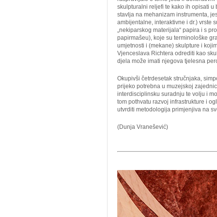
skulpturalni reljefi te kako ih opisat
stavlja na mehanizam instrumenta, jesu 
ambijentalne, interaktivne i dr.) vrst
„nekiparskog materijala“ papira i s p
papirmašeu), koje su terminološke gr
umjetnosti i (mekane) skulpture i koji
Vjenceslava Richtera odrediti kao skulp
djela može imati njegova tjelesna perc
Okupivši četrdesetak stručnjaka, simp
prijeko potrebna u muzejskoj zajednic
interdisciplinsku suradnju te volju i m
tom pothvatu razvoj infrastrukture i 
utvrditi metodologija primjenjiva na s
(Dunja Vranešević)