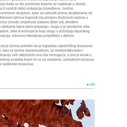
i u bazi kada su dio predmeta kojemu se naglasak u obradi
li različiti oblici instalacija (izvedbene, zvučne,
e suvremene skulpture, kako se odnositi prema skulpturama od
roblemom njihove trajnosti (na primjeru Ružićevih radova u
anice između umjetnosti vlakana (
fiber art
), tekstilne
m zbirkama takva djela pripadaju, mogu li se prostorne slike
ture, slike ili koncepti te koju ulogu u doživljaju kiparskog
epcija, odnosno interakcija posjetitelja s djelom.
ozij je iznova potvrdio da je izgradnja zajedničkog tezaurusa
i. Iako se doima nepremostivom, uz međuinstitucijsku i
otivaciju svih uključenih ona nije nemoguća, a prvi je korak u
oglednog projekta kojim će se na manjemu, savladivom korpusu
ve baštinske tezauruse.
►vrh