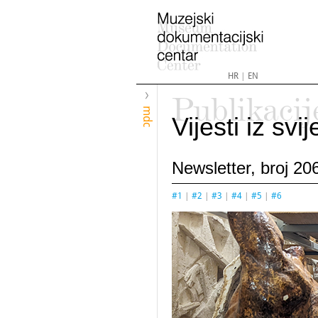
HR
|
EN
Publikacij
mdc
Vijesti iz sv
Newsletter, broj 206
#1
|
#2
|
#3
|
#4
|
#5
|
#6