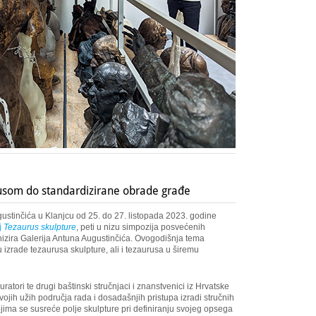
rusom do standardizirane obrade građe
gustinčića u Klanjcu od 25. do 27. listopada 2023. godine
j
Tezaurus skulpture
, peti u nizu simpozija posvećenih
nizira Galerija Antuna Augustinčića. Ovogodišnja tema
 izrade tezaurusa skulpture, ali i tezaurusa u širemu
uratori te drugi baštinski stručnjaci i znanstvenici iz Hrvatske
svojih užih područja rada i dosadašnjih pristupa izradi stručnih
kojima se susreće polje skulpture pri definiranju svojeg opsega