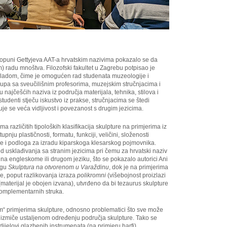
opuni Gettyjeva AAT-a hrvatskim nazivima pokazalo se da
) radu mnoštva. Filozofski fakultet u Zagrebu potpisao je
kladom, čime je omogućen rad studenata muzeologije i
h grupa sa sveučilišnim profesorima, muzejskim stručnjacima i
 najčešćih naziva iz područja materijala, tehnika, stilova i
tudenti stječu iskustvo iz prakse, stručnjacima se štedi
je se veća vidljivost i povezanost s drugim jezicima.
a različitih tipoloških klasifikacija skulpture na primjerima iz
upnju plastičnosti, formatu, funkciji, veličini, složenosti
na je i podloga za izradu kiparskoga klesarskog pojmovnika.
 usklađivanja sa stranim jezicima pri čemu za hrvatski naziv
a na engleskome ili drugom jeziku, što se pokazalo autorici Ani
igu
Skulptura na otvorenom u Varaždinu
, dok je na primjerima
ke, poput razlikovanja izraza
polikromni
(višebojnost proizlazi
materijal je obojen izvana), utvrđeno da bi tezaurus skulpture
 komplementarnih struka.
im“ primjerima skulpture, odnosno problematici što sve može
ja izmiče ustaljenom određenju područja skulpture. Tako se
 dijelovi glazbenih instrumenata (na primjeru harfi)