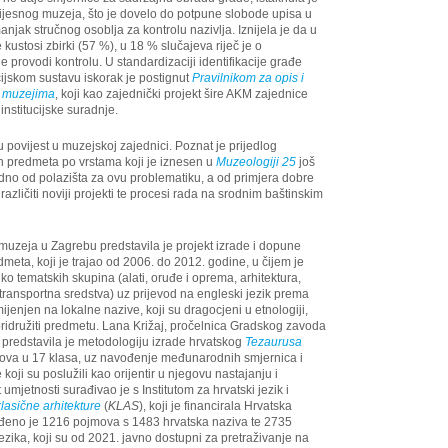
ijesnog muzeja, što je dovelo do potpune slobode upisa u
ak stručnog osoblja za kontrolu nazivlja. Iznijela je da u
 kustosi zbirki (57 %), u 18 % slučajeva riječ je o
provodi kontrolu. U standardizaciji identifikacije građe
cijskom sustavu iskorak je postignut
Pravilnikom za opis i
 i muzejima
, koji kao zajednički projekt šire AKM zajednice
nstitucijske suradnje.
ovijest u muzejskoj zajednici. Poznat je prijedlog
ih predmeta po vrstama koji je iznesen u
Muzeologiji 25
još
edno od polazišta za ovu problematiku, a od primjera dobre
različiti noviji projekti te procesi rada na srodnim baštinskim
muzeja u Zagrebu predstavila je projekt izrade i dopune
meta, koji je trajao od 2006. do 2012. godine, u čijem je
o tematskih skupina (alati, oruđe i oprema, arhitektura,
ransportna sredstva) uz prijevod na engleski jezik prema
ijenjen na lokalne nazive, koji su dragocjeni u etnologiji,
pridružiti predmetu. Lana Križaj, pročelnica Gradskog zavoda
, predstavila je metodologiju izrade hrvatskog
Tezaurusa
va u 17 klasa, uz navođenje međunarodnih smjernica i
koji su poslužili kao orijentir u njegovu nastajanju i
 umjetnosti surađivao je s Institutom za hrvatski jezik i
lasične arhitekture
(
KLAS
), koji je financirala Hrvatska
ađeno je 1216 pojmova s 1483 hrvatska naziva te 2735
jezika, koji su od 2021. javno dostupni za pretraživanje na