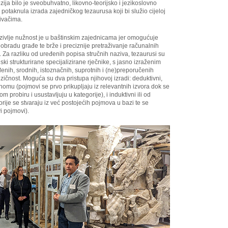
ozija bilo je sveobuhvatno, likovno-teorijsko i jezikoslovno
otaknula izrada zajedničkog tezaurusa koji bi služio cijeloj
živačima.
zivlje nužnost je u baštinskim zajednicama jer omogućuje
obradu građe te brže i preciznije pretraživanje računalnih
 Za razliku od uređenih popisa stručnih naziva, tezaurusi su
jski strukturirane specijalizirane rječnike, s jasno izraženim
ih, srodnih, istoznačnih, suprotnih i (ne)preporučenih
ezičnost. Moguća su dva pristupa njihovoj izradi: deduktivni,
u (pojmovi se prvo prikupljaju iz relevantnih izvora dok se
m probiru i usustavljuju u kategorije), i induktivni ili od
je se stvaraju iz već postojećih pojmova u bazi te se
i pojmovi).