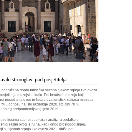
tavilo strmoglavi pad posjetitelja
j pridružena dobra turistička sezona tijekom srpnja i kolovoza
posjetitelja muzejskih kuća. Pet hrvatskih muzeja koji
oj posjetitelja ovog je ljeta u dva turistički najjača mjeseca
9 % u odnosu na isto razdoblje 2020. što čini 70 %
ljednjeg pretpandemijskog ljeta 2019.
esetljećima sabire, publicira i analizira podatke o
njoj razini ovog je rujna, kao i onog prošlogodišnjeg,
oji su tijekom srpnja i kolovoza 2021. obišli pet