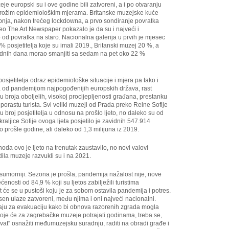
e europski su i ove godine bili zatvoreni, a i po otvaranju
trožim epidemiološkim mjerama. Britanske muzejske kuće
ibnja, nakon trećeg lockdowna, a prvo sondiranje povratka
veo The Art Newspaper pokazalo je da su i najveći i
od povratka na staro. Nacionalna galerija u prvih je mjesec
3 % posjetitelja koje su imali 2019., Britanski muzej 20 %, a
j radnih dana morao smanjiti sa sedam na pet oko 22 %
 posjetitelja odraz epidemiološke situacije i mjera pa tako i
na od pandemijom najpogođenijih europskih država, rast
u broja oboljelih, visokoj procijepljenosti građana, prestanku
orastu turista. Svi veliki muzeji od Prada preko Reine Sofije
 broj posjetitelja u odnosu na prošlo ljeto, no daleko su od
aljice Sofije ovoga ljeta posjetilo je zavidnih 547.914
go prošle godine, ali daleko od 1,3 milijuna iz 2019.
hoda ovo je ljeto na trenutak zaustavilo, no novi valovi
ila muzeje razvukli su i na 2021.
sumorniji. Sezona je prošla, pandemija nažalost nije, nove
ćenosti od 84,9 % koji su ljetos zabilježili turistima
it će se u pustoši koju je za sobom ostavila pandemija i potres.
sen ulaze zatvoreni, među njima i oni najveći nacionalni.
aju za evakuaciju kako bi obnova razorenih zgrada mogla
je će za zagrebačke muzeje potrajati godinama, treba se,
at“ osnažiti međumuzejsku suradnju, raditi na obradi građe i