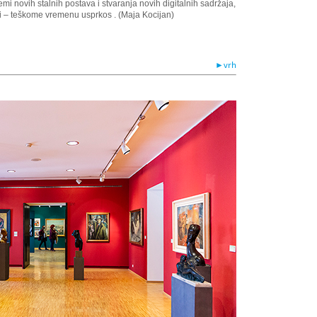
emi novih stalnih postava i stvaranja novih digitalnih sadržaja,
jivi – teškome vremenu usprkos . (Maja Kocijan)
►vrh