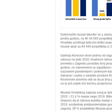
Dubrovački muzeji također su u srpnju
prošlu godinu, no tih 54.565 posjetitel
Hrvatske prošloga ljeta bio teško po
muzeji spali sa 84.440 posjetitelja iz
Galerija Klovicevi dvori jedina od naj
odnosu na ljeto 2020. Analizom njihov
prometa u Zagrebu porastao broj posje
godine, no istovremeno je izgubljeno 
izazvanim pandemijom i potresom kada
mjesece i uselio u vanjske prostore K
Klovićevim dvorima vidi se da je broj p
no to još uvijek čini trećinu posjećenos
Muzeje Hrvatskog zagorja ovog je ljeta
2020. i 21,4 % manje nego 2019. Bitno 
činjenici da je njihova publika manje
2019. posljednje pretpandemijske godin
zagorja, 38 % posjetitelja Muzeja grad