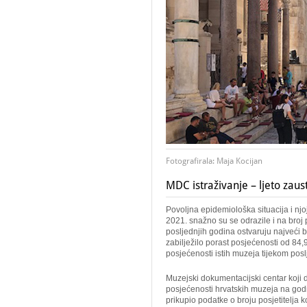
Fotografirala: Maja Kocijan
MDC istraživanje – ljeto zaus
Povoljna epidemiološka situacija i njo
2021. snažno su se odrazile i na broj 
posljednjih godina ostvaruju najveći br
zabilježilo porast posjećenosti od 84,
posjećenosti istih muzeja tijekom pos
Muzejski dokumentacijski centar koji d
posjećenosti hrvatskih muzeja na godiš
prikupio podatke o broju posjetitelja k