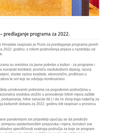
a – predlaganje programa za 2022.
e Hrvatske raspisalo je
Poziv za predlaganje programa javnih
za 2022. godinu
, s rokom podnošenja prijava u razdoblju od
e.
ana su sredstva za javne potrebe u kulturi - za programe i
u u europski kontekst, promiču međukulturni dijalog, razvoj
ljeni, visoke razine kvalitete, ekonomični, profilirani u
ora te oni koji se odvijaju kontinuirano.
g šteta uzrokovanih potresima na pogođenim područjima u
cionalna sredstva uložilo u provođenje hitnih mjera zaštite
 podupiranja, hitne sanacije itd.) i da će zbog toga natječaj za
ja kulturnih dobara za 2022. godinu biti raspisan u prosincu
ne pandemijom svi prijavitelji upućuju se da predlože
z primjenu epidemioloških preporuka i mjera, koristeći sve
kladno specifičnosti svakoga područja za koje se program