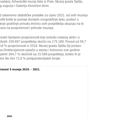
atskoj: Arheološki muzej Istre iz Pule, Muzej grada Splita,
agorja i Galeriju Klovićevi dvori.
saberemo statističke podatke za cijelu 2021. od svih muzeja
diti koliki je pomak donijelo ovogodišnje ljeto, podaci o
oje godišnje privuku trećinu svih posjetitelja ukazuju na to
ražava na posjećenost i prihode muzeja.
lutni šampion posjećenosti koji između ostalog skrbi i o
dišnjih 109.687 posjetitelja skočio na 175.189. Porast od 59,7
,8 % posjećenosti iz 2019. Muzej grada Splita čiji podaci
uma Dioklecijanove palače u srpnju i kolovozu ove godine
jatnih 364,7 % skočivši sa 15.589 posjetitelja, koliko ih je
ne što čini 72,6 % pretpandemijskih brojki.