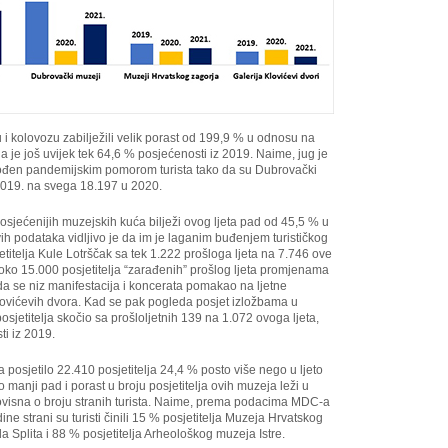
 i kolovozu zabilježili velik porast od 199,9 % u odnosu na
ja je još uvijek tek 64,6 % posjećenosti iz 2019. Naime, jug je
gođen pandemijskim pomorom turista tako da su Dubrovački
 2019. na svega 18.197 u 2020.
posjećenijih muzejskih kuća bilježi ovog ljeta pad od 45,5 % u
ih podataka vidljivo je da im je laganim buđenjem turističkog
titelja Kule Lotrščak sa tek 1.222 prošloga ljeta na 7.746 ove
oko 15.000 posjetitelja “zarađenih” prošlog ljeta promjenama
 se niz manifestacija i koncerata pomakao na ljetne
lovićevih dvora. Kad se pak pogleda posjet izložbama u
osjetitelja skočio sa prošloljetnih 139 na 1.072 ovoga ljeta,
ti iz 2019.
 posjetilo 22.410 posjetitelja 24,4 % posto više nego u ljeto
manji pad i porast u broju posjetitelja ovih muzeja leži u
 ovisna o broju stranih turista. Naime, prema podacima MDC-a
e strani su turisti činili 15 % posjetitelja Muzeja Hrvatskog
a Splita i 88 % posjetitelja Arheološkog muzeja Istre.