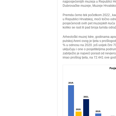
najposjećenijih muzeja u Republici Hrv
Dubrovačke muzeje, Muzeje Hrvatskog z
Premda ćemo tek početkom 2022., kad 
u Republici Hrvatskoj, moći točno odre
posjećenosti ovih pet muzejskih kuća k
koliko se rast ili pad broja turista od
Arheološki muzej Istre, godinama apso
pulskoj Areni ovog je ljeta s prošlogo
% u odnosu na 2020. još uvijek čini 70
uključuju i one o posjetiteljima podr
zabilježio je najveći porast od nevjero
imao prošlog ljeta, na 72.441 ove godi