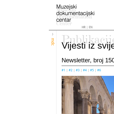
HR
|
EN
Publikacij
mdc
Vijesti iz sv
Newsletter, broj 150
#1
|
#2
|
#3
|
#4
|
#5
|
#6