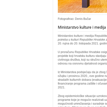
Fotografirao: Denis Bučar
Ministarstvo kulture i medij
Ministarstvo kulture i medija Republik
potreba u kulturi Republike Hrvatske 
20. rujna do 20. listopada 2021. godin
U proračunu Republike Hrvatske osigur
projekte koji hrvatsku kulturu stavljaj
civilnoga društva, koji su stručno uteme
odnosu na osnovnu djelatnost organizat
Iz Ministarstva podsjećaju da je zbo
ožujku i prosincu 2020., ove godine na
stradalih kulturnih dobara (evakuacije,
financiranje programa zaštite i očuvan
2021.
Zbog epidemiološke situacije uzrokova
programe koje je moguće realizirati u
mogućnosti umrežavanja i suradnje su