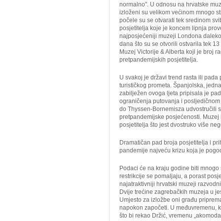
normalno”. U odnosu na hrvatske muzej
izloženi su velikom većinom mnogo s
počele su se otvarati tek sredinom sv
posjetitelja koje je koncem lipnja pro
najposjećeniji muzeji Londona daleko 
dana što su se otvorili ostvarila tek 1
Muzej Victorije & Alberta koji je bro
pretpandemijskih posjetitelja.
U svakoj je državi trend rasta ili pada
turističkog prometa. Španjolska, jed
zabilježen ovoga ljeta pripisala je pad
ograničenja putovanja i posljedičnom p
do Thyssen-Bornemisza udvostručili su
pretpandemijske posjećenosti. Muzej kr
posjetitelja što jest dvostruko više ne
Dramatičan pad broja posjetitelja i pri
pandemije najveću krizu koja je pogod
Podaci će na kraju godine biti mnogo 
restrikcije se pomaljaju, a porast posje
najatraktivniji hrvatski muzeji razvodn
Dvije trećine zagrebačkih muzeja u je
Umjesto za izložbe oni građu priprem
napokon započeti. U međuvremenu, ko
što bi rekao Držić, vremenu „akomodav