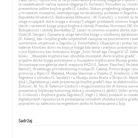
Vlašić Jurić). Upozoreno je na problematiku prečestog izlaganja vrijedne i 
te neadekvatnih načina njezina izlaganja (S. Kočevar). Ponuđeni su i konk
preventivne zaštite knjižne građe (Ž. Laszlo). Nakon preglednog izlaganja
u hrvatskim muzejima, utemeljenoga na istraživanju podataka iz Registra mu
Republike Hrvatske (S. Radovanlija Mileusnić i M. Franulić), u trećem su 
uloga muzejskih zbirki knjiga u muzeju“) izlagači predstavili iznimno bogat
starih i raritetnih knjiga poput knjižnica obitelji Prandau-Normann (M. Vina
Bošnjaković) i obitelji Bombelles (Ž. Lazar) te iznimno vrijedne zbirke sta
Ozalj (B. Stergar). Opisana je uloga tehničke knjige u izložbenoj djelatno
(K. Kalanj), kao i knjižna građa umjetničkih časopisa na povremenim i st
suvremene umjetnosti u Zagrebu (J. Vinterhalter). Objavljen je i prikaz r
Galerije Klovićevi dvori na kojoj je knjiga bila tema i sredstvo prezentacije 
o Jozi Kljakoviću kao ilustratoru knjige „Smrt Smail-age Čengijića“ (Ž. Zd
bloku - „Muzejske knjižnice kao ishodišta muzejskih zbirki knjižne građe“ 
vrijedne zbirke knjiga pohranjene u muzejskim knjižnicama Muzeja grada Tr
Strossmayerove galerije starih majstora HAZU (I. Šamec Flaschar), Hrvats
Batinić), Hrvatskoga prirodoslovnog muzeja (D. Ćaleta), Pomorskoga i po
primorja u Rijeci (T. Mataija), Muzeja Slavonije u Osijeku (I. Knežević), u 
Šegedina u osnutku (S. Sardelić) i u Muzeju otoka Brača u Škripu (A. Matok
blok („Digitalizacija i web prezentacija knjižne građe“) bavi se elektroni
Živković, M. Tot, B. Šalamon-Cindori) i mogućnostima što ih donosi suvrem
prezentaciji knjižnoga kulturnog dobra u muzejima (J. Jakšić). Dobri primjer
K. Crnković) i Knjižnice grada Zagreba (Ž. Vegh i I. Meić) postavili su viso
digitaliziranih repozitorija te postavljanja virtualnih izložaba knjižne građ
popraćeni su sažecima na engleskom jeziku te ilustracijama u boji.
Sadržaj