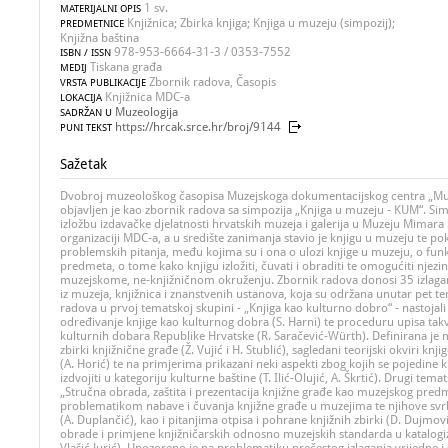
1 sv.
MATERIJALNI OPIS
Knjižnica; Zbirka knjiga; Knjiga u muzeju (simpozij);
PREDMETNICE
Knjižna baština
978-953-6664-31-3 / 0353-7552
ISBN / ISSN
Tiskana građa
MEDIJ
Zbornik radova, Časopis
VRSTA PUBLIKACIJE
Knjižnica MDC-a
LOKACIJA
Muzeologija
SADRŽAN U
https://hrcak.srce.hr/broj/9144
PUNI TEKST
Sažetak
Dvobroj muzeološkog časopisa Muzejskoga dokumentacijskog centra „Muze
objavljen je kao zbornik radova sa simpozija „Knjiga u muzeju - KUM“. Sim
izložbu izdavačke djelatnosti hrvatskih muzeja i galerija u Muzeju Mimara 5
organizaciji MDC-a, a u središte zanimanja stavio je knjigu u muzeju te po
problemskih pitanja, među kojima su i ona o ulozi knjige u muzeju, o funk
predmeta, o tome kako knjigu izložiti, čuvati i obraditi te omogućiti njezi
muzejskome, ne-knjižničnom okruženju. Zbornik radova donosi 35 izlaga
iz muzeja, knjižnica i znanstvenih ustanova, koja su održana unutar pet t
radova u prvoj tematskoj skupini - „Knjiga kao kulturno dobro“ - nastojali s
određivanje knjige kao kulturnog dobra (S. Harni) te proceduru upisa takv
kulturnih dobara Republike Hrvatske (R. Saračević-Würth). Definirana je m
zbirki knjižnične građe (Ž. Vujić i H. Stublić), sagledani teorijski okviri k
(A. Horić) te na primjerima prikazani neki aspekti zbog kojih se pojedine 
izdvojiti u kategoriju kulturne baštine (T. Ilić-Olujić, A. Škrtić). Drugi te
„Stručna obrada, zaštita i prezentacija knjižne građe kao muzejskog pred
problematikom nabave i čuvanja knjižne građe u muzejima te njihove svr
(A. Duplančić), kao i pitanjima otpisa i pohrane knjižnih zbirki (D. Dujm
obrade i primjene knjižničarskih odnosno muzejskih standarda u katalogizac