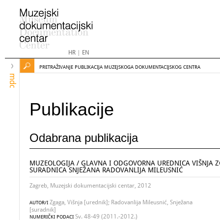
HR
|
EN
PRETRAŽIVANJE PUBLIKACIJA MUZEJSKOGA DOKUMENTACIJSKOG CENTRA
mdc
Publikacije
Odabrana publikacija
MUZEOLOGIJA / GLAVNA I ODGOVORNA UREDNICA VIŠNJA Z
SURADNICA SNJEŽANA RADOVANLIJA MILEUSNIĆ
Zagreb, Muzejski dokumentacijski centar, 2012
Zgaga, Višnja [urednik]; Radovanlija Mileusnić, Snježana
AUTOR/I
[suradnik]
Sv. 48-49 (2011.-2012.)
NUMERIČKI PODACI