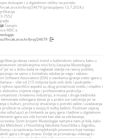
opis dostupan i u digitalnom obliku na portalu
//hrcak.srce.hr/broj/24679 (pristupljeno 12.7.2024.)
rifikacija
3-7552
građa
Časopis
IJE
nica MDC-a
eologija
ps://hrcak.srce.hr/broj/24679
 igrifikacija danas rastući trend u baštinskom sektoru kako u
nanstvenim istraživanjima novi broj časopisa Muzeologija
e“ jer se u dobu kada se naglasak stavlja na razvoj publike,
epoznaju ne samo u kontekstu edukacije nego i zabave.
ent Software Association (ESA) o navikama igranja video igara u
naca – više od 215 milijuna ljudi svih dobi i podrijetla –
ili njihovi specifični aspekti su zbog privlačnosti među i mlađim i
 slobodno vrijeme nego i profesionalna područja –
mjetnost i kreativnu industriju, a muzeji i druge baštinske
lemenata videoigara danas je u praksi sve raširenija jer se
ja o kulturi, promociji shvaćanja o potrebi zašite i uvažavanja
iz prošlosti te učenja o svojoj ili tuđoj baštini. Pozitivan utjecaj
nike odlučujući je čimbenik za spoj igara i baštine u digitalnom
lementi igara sve više koriste kao alat za održavanje,
a korisnika. Ovim brojem Muzeologije namjera nam je bila, kako
jka Miklošević s Filozofskog fakulteta Sveučilišta u Zagrebu,
živanju i propitivanju kompleksnijih poveznica koje nastaju
talnih igara s druge strane. Ovdje se promatraju videoigre i