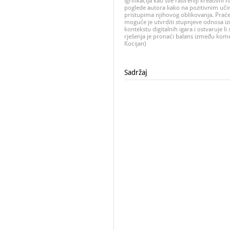
igrifikacija kao sve rašireniji kreativni
poglede autora kako na pozitivnim učin
pristupima njihovog oblikovanja. Praće
moguće je utvrditi stupnjeve odnosa izm
kontekstu digitalnih igara i ostvaruje li 
rješenja je pronaći balans između kome
Kocijan)
Sadržaj