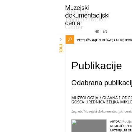
HR
|
EN
PRETRAŽIVANJE PUBLIKACIJA MUZEJSKO
mdc
Publikacije
Odabrana publikaci
MUZEOLOGIJA / GLAVNA I ODG
GOŠĆA UREDNICA ŽELJKA MIKLO
Zagreb, Muzejski dokumentacijski cent
Kocija
AUTOR/I
NUMERIČKI POD
MATERIJALNI OP