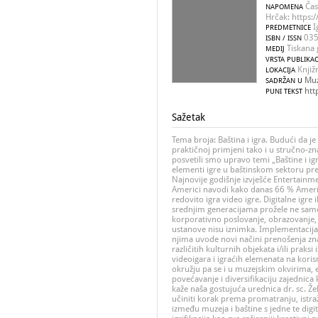
Čas
NAPOMENA
Hrčak: https:
Ig
PREDMETNICE
035
ISBN / ISSN
Tiskana 
MEDIJ
VRSTA PUBLIKAC
Knjiž
LOKACIJA
Muz
SADRŽAN U
htt
PUNI TEKST
Sažetak
Tema broja: Baština i igra. Budući da je
praktičnoj primjeni tako i u stručno-z
posvetili smo upravo temi „Baštine i igr
elementi igre u baštinskom sektoru pr
Najnovije godišnje izvješće Entertainm
Americi navodi kako danas 66 % Amerika
redovito igra video igre. Digitalne igre 
srednjim generacijama prožele ne samo
korporativno poslovanje, obrazovanje, u
ustanove nisu iznimka. Implementacija e
njima uvode novi načini prenošenja znan
različitih kulturnih objekata i/ili praksi 
videoigara i igraćih elemenata na koris
okružju pa se i u muzejskim okvirima, e
povećavanje i diversifikaciju zajednic
kaže naša gostujuća urednica dr. sc. Žel
učiniti korak prema promatranju, istra
između muzeja i baštine s jedne te digi