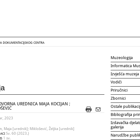
GA DOKUMENTACIJSKOG CENTRA
Muzeologija
Informatica Mu
Izvješća muzeja
Vodiči
ja
Priručnici
Zbornici
OVORNA UREDNICA MAJA KOCIJAN ;
Ostale publikaci
ŠEVIĆ
Bibliografija p
ar, 2023
Izdavačka djelat
galerija
n, Maja [urednik]; Miklošević, Željka [urednik]
Sv. 60 (2023.)
ACI
Narudžbe publi
1 sv.
IS