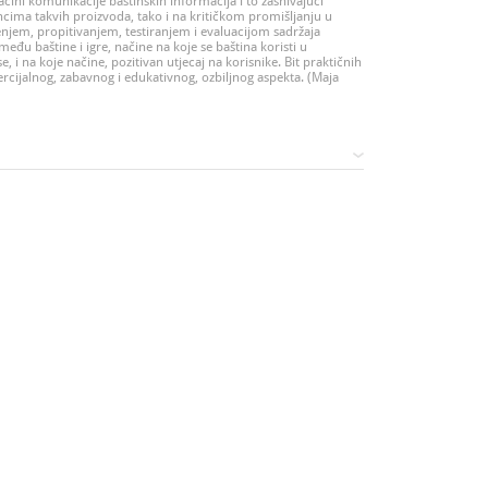
 načini komunikacije baštinskih informacija i to zasnivajući
cima takvih proizvoda, tako i na kritičkom promišljanju u
njem, propitivanjem, testiranjem i evaluacijom sadržaja
eđu baštine i igre, načine na koje se baština koristi u
se, i na koje načine, pozitivan utjecaj na korisnike. Bit praktičnih
rcijalnog, zabavnog i edukativnog, ozbiljnog aspekta. (Maja