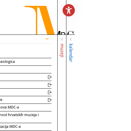
muzeji
kalendar
seologica
je
rinova MDC-a
nost hrvatskih muzeja i
kacija MDC-a