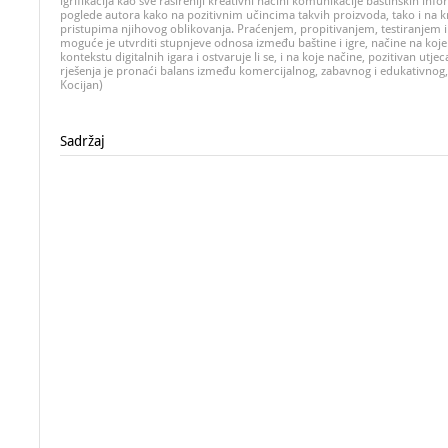
igrifikacija kao sve rašireniji kreativni načini komunikacije baštinskih info
poglede autora kako na pozitivnim učincima takvih proizvoda, tako i na k
pristupima njihovog oblikovanja. Praćenjem, propitivanjem, testiranjem i
moguće je utvrditi stupnjeve odnosa između baštine i igre, načine na koje 
kontekstu digitalnih igara i ostvaruje li se, i na koje načine, pozitivan utjec
rješenja je pronaći balans između komercijalnog, zabavnog i edukativnog,
Kocijan)
Sadržaj