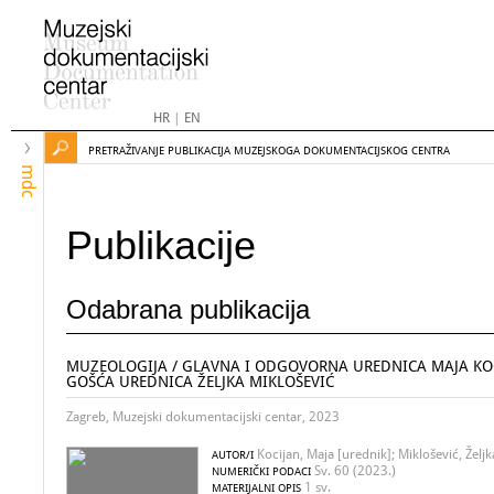
HR
|
EN
PRETRAŽIVANJE PUBLIKACIJA MUZEJSKOGA DOKUMENTACIJSKOG CENTRA
mdc
Publikacije
Odabrana publikacija
MUZEOLOGIJA / GLAVNA I ODGOVORNA UREDNICA MAJA KOC
GOŠĆA UREDNICA ŽELJKA MIKLOŠEVIĆ
Zagreb, Muzejski dokumentacijski centar, 2023
Kocijan, Maja [urednik]; Miklošević, Željk
AUTOR/I
Sv. 60 (2023.)
NUMERIČKI PODACI
1 sv.
MATERIJALNI OPIS