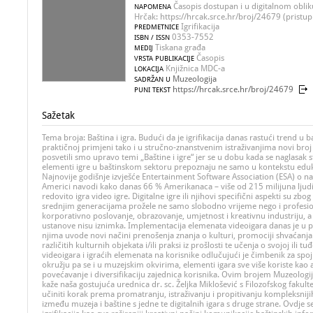
Časopis dostupan i u digitalnom oblik
NAPOMENA
Hrčak: https://hrcak.srce.hr/broj/24679 (pristup
Igrifikacija
PREDMETNICE
0353-7552
ISBN / ISSN
Tiskana građa
MEDIJ
Časopis
VRSTA PUBLIKACIJE
Knjižnica MDC-a
LOKACIJA
Muzeologija
SADRŽAN U
https://hrcak.srce.hr/broj/24679
PUNI TEKST
Sažetak
Tema broja: Baština i igra. Budući da je igrifikacija danas rastući trend u
praktičnoj primjeni tako i u stručno-znanstvenim istraživanjima novi bro
posvetili smo upravo temi „Baštine i igre“ jer se u dobu kada se naglasak s
elementi igre u baštinskom sektoru prepoznaju ne samo u kontekstu eduk
Najnovije godišnje izvješće Entertainment Software Association (ESA) o na
Americi navodi kako danas 66 % Amerikanaca – više od 215 milijuna ljudi s
redovito igra video igre. Digitalne igre ili njihovi specifični aspekti su zb
srednjim generacijama prožele ne samo slobodno vrijeme nego i profesi
korporativno poslovanje, obrazovanje, umjetnost i kreativnu industriju, a
ustanove nisu iznimka. Implementacija elemenata videoigara danas je u pra
njima uvode novi načini prenošenja znanja o kulturi, promociji shvaćanja 
različitih kulturnih objekata i/ili praksi iz prošlosti te učenja o svojoj ili tu
videoigara i igraćih elemenata na korisnike odlučujući je čimbenik za spoj
okružju pa se i u muzejskim okvirima, elementi igara sve više koriste kao a
povećavanje i diversifikaciju zajednica korisnika. Ovim brojem Muzeologi
kaže naša gostujuća urednica dr. sc. Željka Miklošević s Filozofskog fakult
učiniti korak prema promatranju, istraživanju i propitivanju kompleksniji
između muzeja i baštine s jedne te digitalnih igara s druge strane. Ovdje s