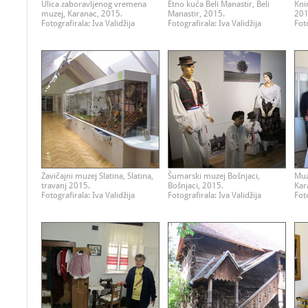
Ulica zaboravljenog vremena
Etno kuća Beli Manastir, Beli
Kni
muzej, Karanac, 2015.
Manastir, 2015.
201
Fotografirala: Iva Validžija
Fotografirala: Iva Validžija
Foto
Zavičajni muzej Slatina, Slatina,
Šumarski muzej Bošnjaci,
Muz
travanj 2015.
Bošnjaci, 2015.
Kar
Fotografirala: Iva Validžija
Fotografirala: Iva Validžija
Foto