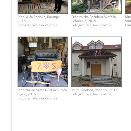
Etno kuća Podolje, Baranja,
Etno zbirka Božidara Škofača,
Muz
2015.
Letovanić, 2015.
Vin
Fotografirala: Iva Validžija
Fotografirala: Iva Validžija
Foto
Etno zbirka Agate i Zlatka Sučića,
Muzej Radboa, Radoboj, 2015.
Čigoć, 2015.
Fotografirala: Iva Validžija
Fotografirala: Iva Validžija