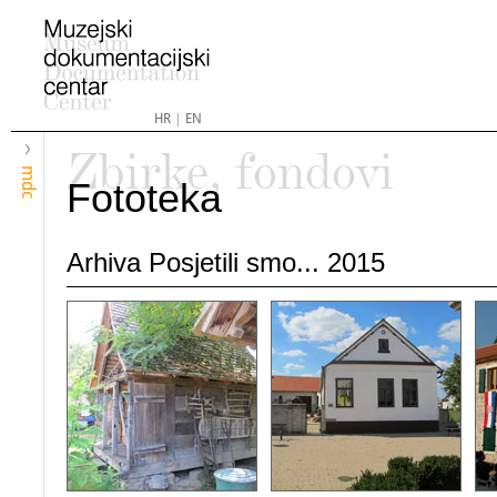
HR
|
EN
Zbirke, fondovi
mdc
Fototeka
Arhiva Posjetili smo... 2015