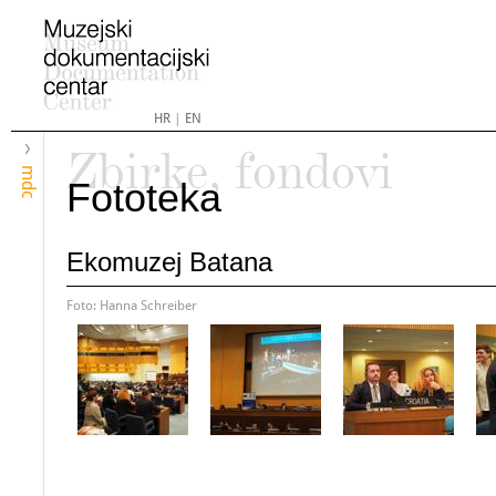
HR
|
EN
Zbirke, fondovi
mdc
Fototeka
Ekomuzej Batana
Foto: Hanna Schreiber