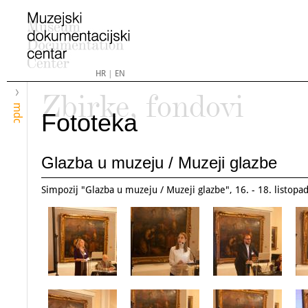
HR
|
EN
Zbirke, fondovi
mdc
Fototeka
Glazba u muzeju / Muzeji glazbe
Simpozij "Glazba u muzeju / Muzeji glazbe", 16. - 18. listopa