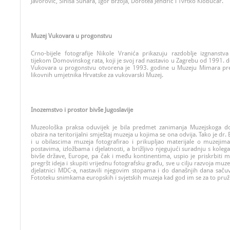
Javorović, Siniša Sunara, Igor Brzoja, Dorotea Jendrić i Tvrtko Klobučar.
Muzej Vukovara u progonstvu
Crno-bijele fotografije Nikole Vranića prikazuju razdoblje izgnans
tijekom Domovinskog rata, koji je svoj rad nastavio u Zagrebu od 1991. 
Vukovara u progonstvu
otvorena je 1993. godine u Muzeju
Mimara
pre
likovnih umjetnika Hrvatske za vukovarski Muzej.
Inozemstvo i prostor bivše Jugoslavije
Muzeološka praksa oduvijek je bila predmet zanimanja Muzejskoga do
obzira na teritorijalni smještaj muzeja u kojima se ona odvija. Tako je dr
i u obilascima muzeja fotografirao i prikupljao materijale o muzejima, 
postavima, izložbama i djelatnosti, a brižljivo njegujući suradnju s ko
bivše države, Europe, pa čak i među kontinentima, uspio je priskrbiti mn
pregršt ideja i skupiti vrijednu fotografsku građu, sve u cilju razvoja muze
djelatnici MDC-a, nastavili njegovim stopama i do današnjih dana saču
Fototeku snimkama europskih i svjetskih muzeja kad god im se za to pruži 