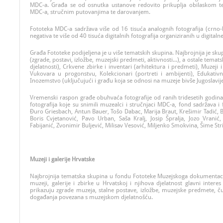
MDC-a. Građa se od osnutka ustanove redovito prikuplja obilaskom t
MDC-a, stručnim putovanjima te darovanjem.
Fototeka MDC-a sadržava više od 16 tisuća analognih fotografija (crno-bije
negativa te više od 40 tisuća digitalnih fotografija organiziranih u digital
Građa Fototeke podijeljena je u više tematskih skupina. Najbrojnija je skup
(zgrade, postavi, izložbe, muzejski predmeti, aktivnosti...), a ostale temat
djelatnosti), Crkvene zbirke i inventari (arhitektura i predmeti), Muzeji 
Vukovara u progonstvu, Kolekcionari (portreti i ambijenti), Edukativ
Inozemstvo (uključujući i građu koja se odnosi na muzeje bivše Jugoslavije
Vremenski raspon građe obuhvaća fotografije od ranih tridesetih godina
fotografija koje su snimili muzealci i stručnjaci MDC-a, fond sadržava i 
Đuro Griesbach, Antun Bauer, Tošo Dabac, Marija Braut, Krešimir Tadić, 
Boris Cvjetanović, Pavo Urban, Saša Kralj, Josip Špralja, Jozo Vrani
Fabijanić, Zvonimir Buljević, Milisav Vesović, Miljenko Smokvina, Šime Str
Muzeji i galerije Hrvatske
Najbrojnija tematska skupina u fondu Fototeke Muzejskoga dokumentaci
muzeji, galerije i zbirke u Hrvatskoj i njihova djelatnost glavni intere
prikazuju zgrade muzeja, stalne postave, izložbe, muzejske predmete, ču
događanja povezana s muzejskom djelatnošću.