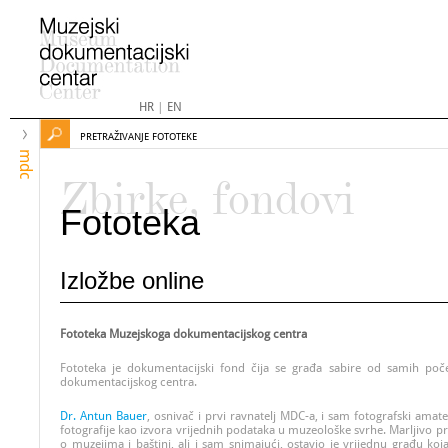
HR
|
EN
PRETRAŽIVANJE FOTOTEKE
mdc
Zbirke, fondovi
Fototeka
Izložbe online
Fototeka Muzejskoga dokumentacijskog centra
Fototeka je dokumentacijski fond čija se građa sabire od samih poč
dokumentacijskog centra.
Dr. Antun Bauer
, osnivač i prvi ravnatelj MDC-a, i sam fotografski amat
fotografije kao izvora vrijednih podataka u muzeološke svrhe. Marljivo pr
o muzejima i baštini, ali i sam snimajući, ostavio je vrijednu građu koj