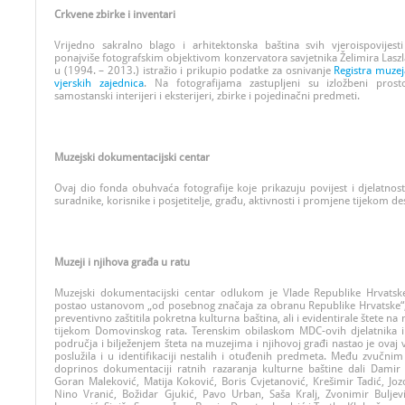
Crkvene zbirke i inventari
Vrijedno sakralno blago i arhitektonska baština svih vjeroispovijest
ponajviše fotografskim objektivom konzervatora savjetnika Želimira Laszl
u (1994. – 2013.) istražio i prikupio podatke za osnivanje
Registra muzeja
vjerskih zajednica
.
Na fotografijama zastupljeni su izložbeni prost
samostanski interijeri i eksterijeri, zbirke i pojedinačni predmeti.
Muzejski dokumentacijski centar
Ovaj dio fonda obuhvaća fotografije koje prikazuju povijest i djelatnos
suradnike, korisnike i posjetitelje, građu, aktivnosti i promjene tijekom de
Muzeji i njihova građa u ratu
Muzejski dokumentacijski centar odlukom je Vlade Republike Hrvatsk
postao ustanovom „od posebnog značaja za obranu Republike Hrvatske“, 
preventivno zaštitila pokretna kulturna baština, ali i evidentirale štete na
tijekom Domovinskog rata. Terenskim obilaskom MDC-ovih djelatnika 
područja i bilježenjem šteta na muzejima i njihovoj građi nastao je ovaj v
poslužila i u identifikaciji nestalih i otuđenih predmeta. Među zvučnim
doprinos dokumentaciji ratnih razaranja kulturne baštine dali Damir 
Goran Maleković, Matija Koković, Boris Cvjetanović, Krešimir Tadić, Joz
Nino Vranić, Božidar Gjukić, Pavo Urban, Saša Kralj, Zvonimir Buljev