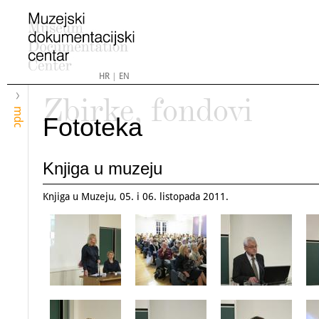
HR
|
EN
Zbirke, fondovi
mdc
Fototeka
Knjiga u muzeju
Knjiga u Muzeju, 05. i 06. listopada 2011.