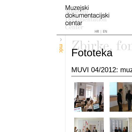
HR
|
EN
Zbirke, fo
mdc
Fototeka
MUVI 04/2012: muze