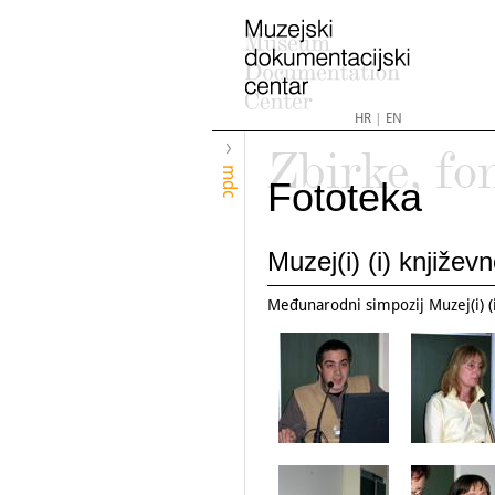
HR
|
EN
Zbirke, fo
mdc
Fototeka
Muzej(i) (i) književn
Međunarodni simpozij Muzej(i) (i)