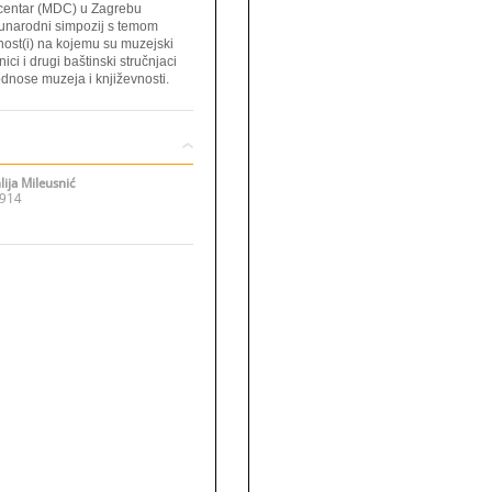
centar (MDC) u Zagrebu
unarodni simpozij s temom
vnost(i) na kojemu su muzejski
nici i drugi baštinski stručnjaci
dnose muzeja i književnosti.
ija Mileusnić
 914