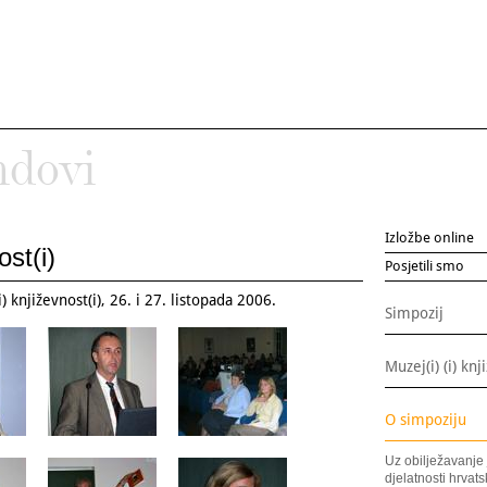
ndovi
Izložbe online
ost(i)
Posjetili smo
 književnost(i), 26. i 27. listopada 2006.
Simpozij
Muzej(i) (i) knj
O simpoziju
Uz obilježavanje 
djelatnosti hrvats