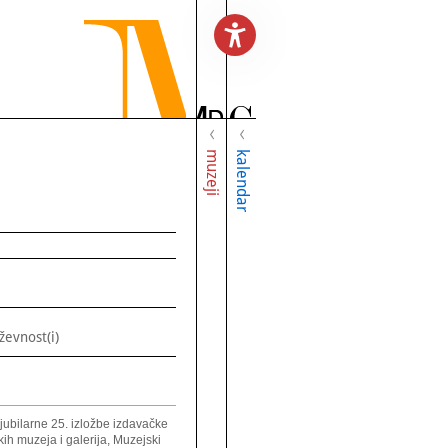
muzeji
kalendar
iževnost(i)
jubilarne 25. izložbe izdavačke
kih muzeja i galerija, Muzejski