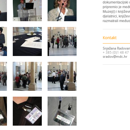
dokumentacijski 
pripremio je međ
Muzej(i) i knjiže
djelatnici, književ
razmatrali međuo
Kontakt
Snježana Radovanl
+ 385 (0)1 48 47
sradov@mdc.hr