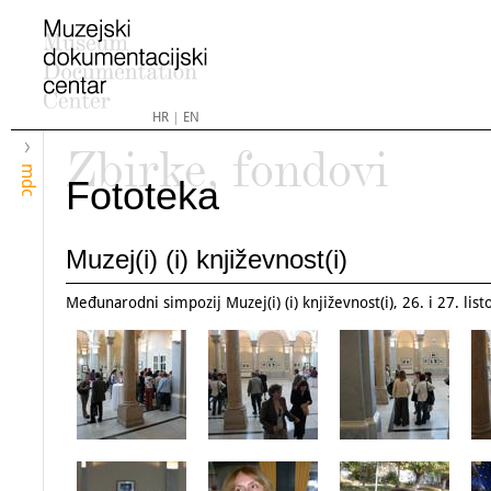
HR
|
EN
Zbirke, fondovi
mdc
Fototeka
Muzej(i) (i) književnost(i)
Međunarodni simpozij Muzej(i) (i) književnost(i), 26. i 27. lis