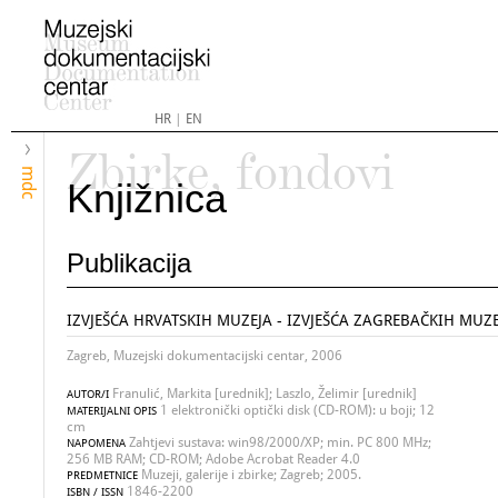
HR
|
EN
Zbirke, fondovi
mdc
Knjižnica
Publikacija
IZVJEŠĆA HRVATSKIH MUZEJA - IZVJEŠĆA ZAGREBAČKIH MUZE
Zagreb, Muzejski dokumentacijski centar, 2006
Franulić, Markita [urednik]; Laszlo, Želimir [urednik]
AUTOR/I
1 elektronički optički disk (CD-ROM): u boji; 12
MATERIJALNI OPIS
cm
Zahtjevi sustava: win98/2000/XP; min. PC 800 MHz;
NAPOMENA
256 MB RAM; CD-ROM; Adobe Acrobat Reader 4.0
Muzeji, galerije i zbirke; Zagreb; 2005.
PREDMETNICE
1846-2200
ISBN / ISSN