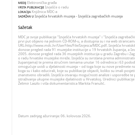
Elektronička građa
MEDIJ
Izvješće o radu
VRSTA PUBLIKACIJE
Knjižnica MDC-a
LOKACIJA
Izvješća hrvatskih muzeja - Izvješća zagrebačkih muzeja
SADRŽAN U
Sažetak
MDC je svoje publikacije "Izvješća hrvatskih muzeja" i "Izvješća zagrebač
prvi put objavio na jednom CD-ROM-u, a dostupna su i na web stranica
URL:http://www.mdc.hr/UserFiles/File/Izvjesca/MDC.pdf. Izvješća hrvatsk
donose pregled rada 91 muzejske institucije u 19 hrvatskih županija, a Iz
2005. donose pregled rada 36 muzejskih institucija u gradu Zagrebu i Zagr
o radu hrvatske muzejske mreže. Izvješća su svrstana prema administrati
županijama) te prema stručnim temama unutar 16 odrednica i 63 pododr
omogućuje uvidi u djelatnosti muzeja – od toga koje su nove predmete nab
koga su i kako educirali, koje su publikacije objavili, koliko su imali posjetite
znanstveno obradili. Izvješća otvaraju mogućnosti analize i usporedbe te 
istraživanja ukupne muzejske djelatnosti u Hrvatskoj. Urednici publikacije
Želimir Laszlo i viša dokumentaristica Markita Franulić.
Datum zadnjeg ažuriranja: 06. kolovoza 2026.