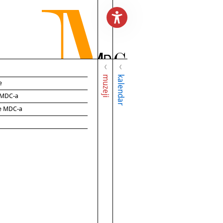
muzeji
kalendar
e
e MDC-a
ce MDC-a