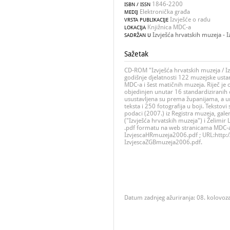
1846-2200
ISBN / ISSN
Elektronička građa
MEDIJ
Izvješće o radu
VRSTA PUBLIKACIJE
Knjižnica MDC-a
LOKACIJA
Izvješća hrvatskih muzeja - 
SADRŽAN U
Sažetak
CD-ROM "Izvješća hrvatskih muzeja / I
godišnje djelatnosti 122 muzejske usta
MDC-a i šest matičnih muzeja. Riječ je o
objedinjen unutar 16 standardiziranih 
usustavljena su prema županijama, a u
teksta i 250 fotografija u boji. Tekstov
podaci (2007.) iz Registra muzeja, galer
("Izvješća hrvatskih muzeja") i Želimir 
.pdf formatu na web stranicama MDC-a
IzvjescaHRmuzeja2006.pdf ; URL:http:
IzvjescaZGBmuzeja2006.pdf.
Datum zadnjeg ažuriranja: 08. kolovoz