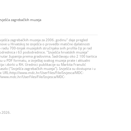
Izvješća zagrebačkih muzeja
zvješća zagrebačkih muzeja za 2006. godinu" daje pregled
nove u Hrvatskoj te izvješća o provedbi matične djelatnosti
 radu 700-tinjak muzejskih stručnjaka svih profila čiji je rad
odrednica i 63 pododrednice. "Izvješća hrvatskih muzeja"
nutar županija prema gradovima. Sadržavaju oko 2 100 kartica
i su u PDF formatu, a izvještaj svakog muzeja prate i aktualni
ija i zbirki u RH. Urednici publikacije su Markita Franulić
Laszlo ("Izvješća zagrebačkih muzeja"). Izvješća su dostupna i u
: URL:http://www.mdc.hr/UserFiles/File/Izvjesca/MDC-
//www.mdc.hr/UserFiles/File/Izvjesca/MDC-
a 2026.