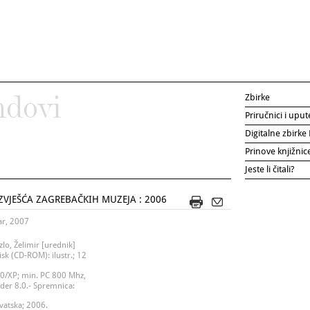
Zbirke
ndovi
Priručnici i uput
Digitalne zbirk
Prinove knjižni
Jeste li čitali?
IZVJEŠĆA ZAGREBAČKIH MUZEJA : 2006
ar, 2007
zlo, Želimir [urednik]
isk (CD-ROM): ilustr.; 12
00/XP; min. PC 800 Mhz,
er 8.0.- Spremnica:
rvatska; 2006.