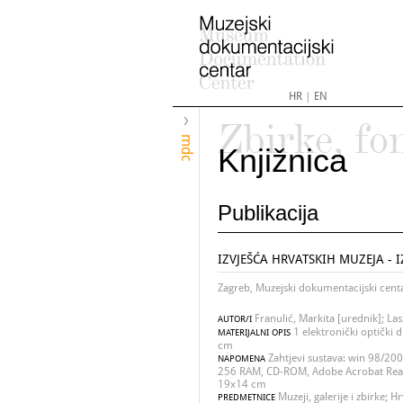
HR
|
EN
Zbirke, fo
mdc
Knjižnica
Publikacija
IZVJEŠĆA HRVATSKIH MUZEJA - 
Zagreb, Muzejski dokumentacijski cent
Franulić, Markita [urednik]; Las
AUTOR/I
1 elektronički optički d
MATERIJALNI OPIS
cm
Zahtjevi sustava: win 98/20
NAPOMENA
256 RAM, CD-ROM, Adobe Acrobat Read
19x14 cm
Muzeji, galerije i zbirke; H
PREDMETNICE