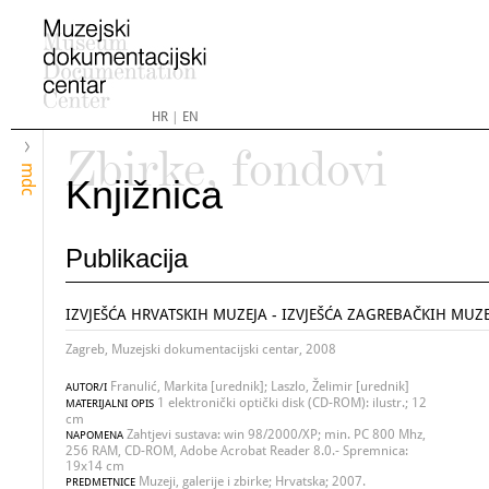
HR
|
EN
Zbirke, fondovi
mdc
Knjižnica
Publikacija
IZVJEŠĆA HRVATSKIH MUZEJA - IZVJEŠĆA ZAGREBAČKIH MUZE
Zagreb, Muzejski dokumentacijski centar, 2008
Franulić, Markita [urednik]; Laszlo, Želimir [urednik]
AUTOR/I
1 elektronički optički disk (CD-ROM): ilustr.; 12
MATERIJALNI OPIS
cm
Zahtjevi sustava: win 98/2000/XP; min. PC 800 Mhz,
NAPOMENA
256 RAM, CD-ROM, Adobe Acrobat Reader 8.0.- Spremnica:
19x14 cm
Muzeji, galerije i zbirke; Hrvatska; 2007.
PREDMETNICE