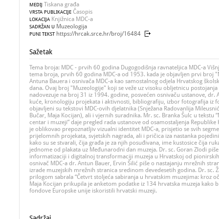
Tiskana građa
MEDIJ
Časopis
VRSTA PUBLIKACIJE
Knjižnica MDC-a
LOKACIJA
Muzeologija
SADRŽAN U
https://hrcak.srce.hr/broj/16484
PUNI TEKST
Sažetak
Tema broja: MDC - prvih 60 godina Dugogodišnja ravnateljica MDC-a Višnja
tema broja, prvih 60 godina MDC-a od 1953. kada je objavljen prvi broj 
Antuna Bauera i osnivača MDC-a kao samostalnog odjela Hrvatskog škols
dana. Ovaj broj "Muzeologije" koji se veže uz visoku obljetnicu postojanj
nadovezuje na broj 31 iz 1994. godine, posvećen osnivaču ustanove, dr. 
kuće, kronologiju projekata i aktivnosti, bibliografiju, izbor fotografija i
objavljeni su tekstovi MDC-ovih djelatnika (Snježana Radovanlija Mileusnić,
Bučar, Maja Kocijan), ali i vjernih suradnika. Mr. sc. Branka Šulc u tekstu
centar i muzeji” daje pregled rada ustanove od osamostaljenja Republike Hr
je oblikovao prepoznatljiv vizualni identitet MDC-a, prisjetio se svih segm
prijelomnih projekata, svjetskih nagrada, ali i pričica iza nastanka pojedini
kako su se stvarali, čija građa je za njih posuđivana, ime kustosice čija ruk
jednome od plakata uz Međunarodni dan muzeja. Dr. sc. Goran Zlodi piše
informatizaciji i digitalnoj transformaciji muzeja u Hrvatskoj od pionirski
osnivač MDC-a dr. Antun Bauer, Ervin Šilić piše o nastajanju mrežnih stran
izrade muzejskih mrežnih stranica sredinom devedesetih godina. Dr. sc. Ž
prilogom sabrala “Četvrt stoljeća sabiranja u hrvatskim muzejima: kroz oč
Maja Kocijan prikupila je anketom podatke iz 134 hrvatska muzeja kako bi 
fondove Europske unije iskoristili hrvatski muzeji.
Sadržaj