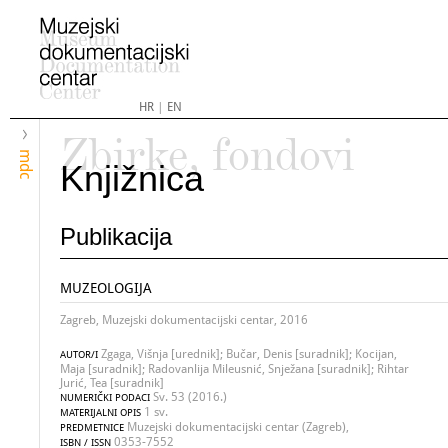
HR
|
EN
Zbirke, fondovi
mdc
Knjižnica
Publikacija
MUZEOLOGIJA
Zagreb, Muzejski dokumentacijski centar, 2016
Zgaga, Višnja [urednik]; Bučar, Denis [suradnik]; Kocijan,
AUTOR/I
Maja [suradnik]; Radovanlija Mileusnić, Snježana [suradnik]; Rihtar
Jurić, Tea [suradnik]
Sv. 53 (2016.)
NUMERIČKI PODACI
1 sv.
MATERIJALNI OPIS
Muzejski dokumentacijski centar (Zagreb),
PREDMETNICE
0353-7552
ISBN / ISSN