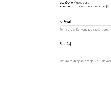
Muzeologija
SADRŽAN U
https://hrcak.srce.hr/broj/8
PUNI TEKST
Sažetak
Tema broja: Konvencija za zaštitu spom
Sadržaj
Datum zadnjeg ažuriranja: 06. kolovoz