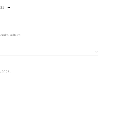
535
enika kulture
a 2026.