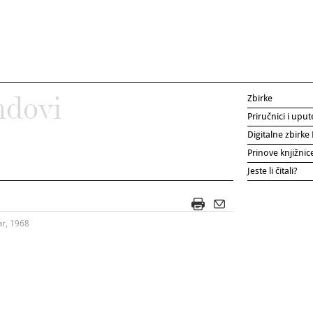
Zbirke
ndovi
Priručnici i uput
Digitalne zbirk
Prinove knjižni
Jeste li čitali?
ar, 1968