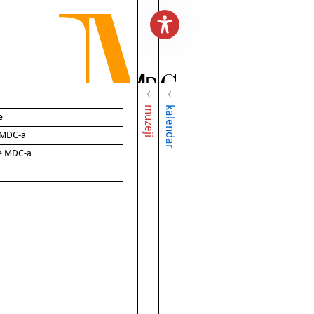
muzeji
kalendar
e
e MDC-a
ce MDC-a