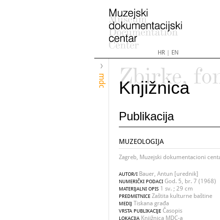
HR
|
EN
Zbirke, fo
mdc
Knjižnica
Publikacija
MUZEOLOGIJA
Zagreb, Muzejski dokumentacioni cent
Bauer, Antun [urednik]
AUTOR/I
God. 5, br. 7 (1968)
NUMERIČKI PODACI
1 sv. ; 29 cm
MATERIJALNI OPIS
Zaštita kulturne baštine
PREDMETNICE
Tiskana građa
MEDIJ
Časopis
VRSTA PUBLIKACIJE
Knjižnica MDC-a
LOKACIJA