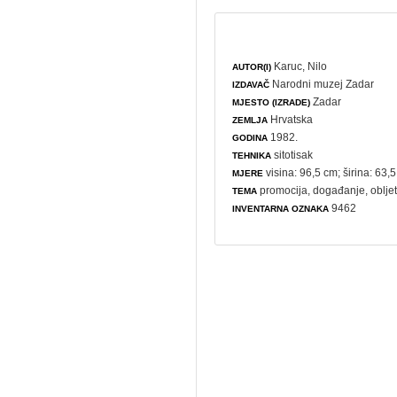
Karuc, Nilo
AUTOR(I)
Narodni muzej Zadar
IZDAVAČ
Zadar
MJESTO (IZRADE)
Hrvatska
ZEMLJA
1982.
GODINA
sitotisak
TEHNIKA
visina: 96,5 cm; širina: 63,
MJERE
promocija
,
događanje
,
oblje
TEMA
9462
INVENTARNA OZNAKA