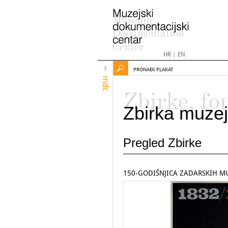
HR
|
EN
PRONAĐI PLAKAT
mdc
Zbirke, fo
Zbirka muzej
Pregled Zbirke
150-GODIŠNJICA ZADARSKIH MUZ