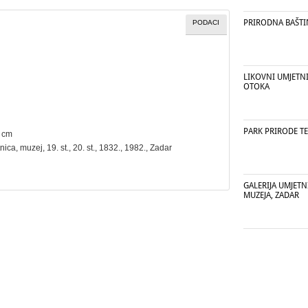
PRIRODNA BAŠTI
PODACI
LIKOVNI UMJETNI
OTOKA
PARK PRIRODE T
5 cm
tnica
,
muzej
, 19. st., 20. st., 1832., 1982., Zadar
GALERIJA UMJE
MUZEJA, ZADAR