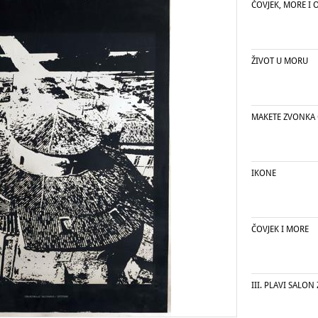
ČOVJEK, MORE I 
ŽIVOT U MORU
MAKETE ZVONKA
IKONE
ČOVJEK I MORE
III. PLAVI SALON