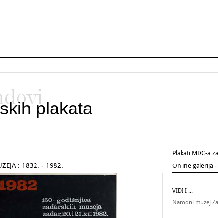
ndovi
skih plakata
Plakati MDC-a 
EJA : 1832. - 1982.
Online galerija -
VIDI I ...
Narodni muzej Z