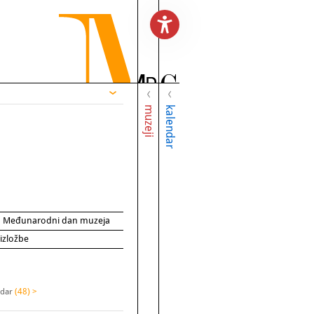
muzeji
kalendar
za Međunarodni dan muzeja
 izložbe
adar
(48) >