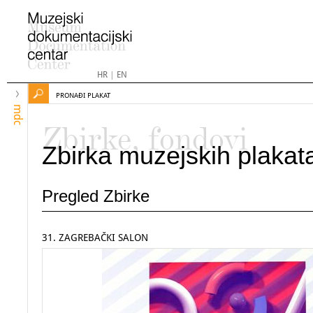
HR
|
EN
PRONAĐI PLAKAT
mdc
Zbirke, fondovi
Zbirka muzejskih plakat
Pregled Zbirke
31. ZAGREBAČKI SALON