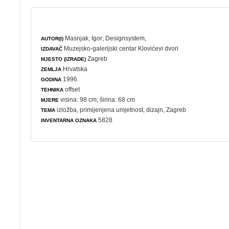
Masnjak, Igor
;
Designsystem,
AUTOR(I)
Muzejsko-galerijski centar Klovićevi dvori
IZDAVAČ
Zagreb
MJESTO (IZRADE)
Hrvatska
ZEMLJA
1996.
GODINA
offset
TEHNIKA
visina: 98 cm; širina: 68 cm
MJERE
izložba
,
primijenjena umjetnost
,
dizajn
, Zagreb
TEMA
5828
INVENTARNA OZNAKA