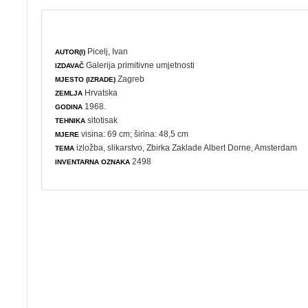
Picelj, Ivan
AUTOR(I)
Galerija primitivne umjetnosti
IZDAVAČ
Zagreb
MJESTO (IZRADE)
Hrvatska
ZEMLJA
1968.
GODINA
sitotisak
TEHNIKA
visina: 69 cm; širina: 48,5 cm
MJERE
izložba
,
slikarstvo
, Zbirka Zaklade Albert Dorne, Amsterdam
TEMA
2498
INVENTARNA OZNAKA