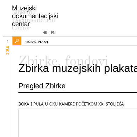
HR
|
EN
PRONAĐI PLAKAT
mdc
Zbirke, fondovi
Zbirka muzejskih plakat
Pregled Zbirke
BOKA I PULA U OKU KAMERE POČETKOM XX. STOLJEĆA