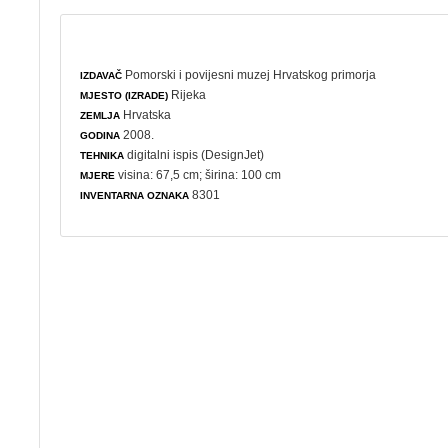
Pomorski i povijesni muzej Hrvatskog primorja
IZDAVAČ
Rijeka
MJESTO (IZRADE)
Hrvatska
ZEMLJA
2008.
GODINA
digitalni ispis (DesignJet)
TEHNIKA
visina: 67,5 cm; širina: 100 cm
MJERE
8301
INVENTARNA OZNAKA