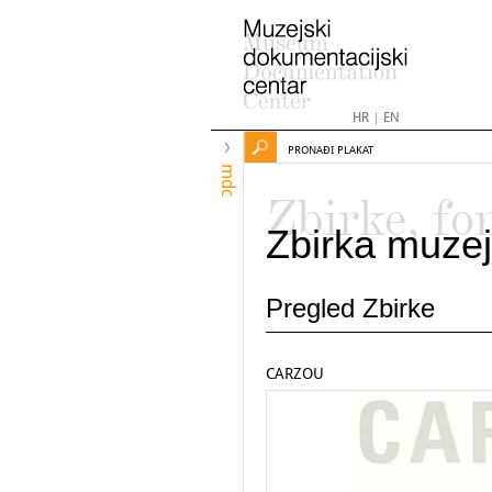
HR
|
EN
PRONAĐI PLAKAT
mdc
Zbirke, fo
Zbirka muzej
Pregled Zbirke
CARZOU