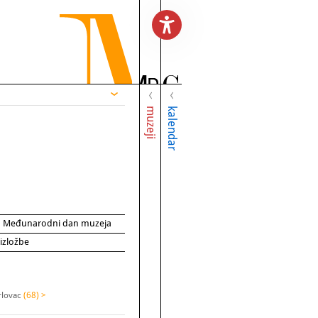
muzeji
kalendar
za Međunarodni dan muzeja
 izložbe
rlovac
(68) >