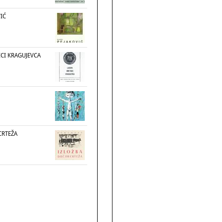
IĆ
ICI KRAGUJEVCA
CRTEŽA