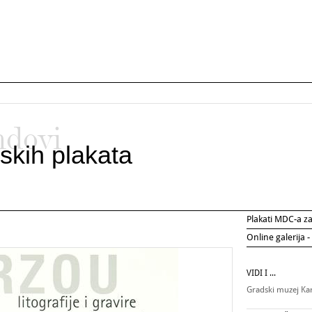
ndovi
skih plakata
Plakati MDC-a 
Online galerija -
VIDI I ...
Gradski muzej Ka