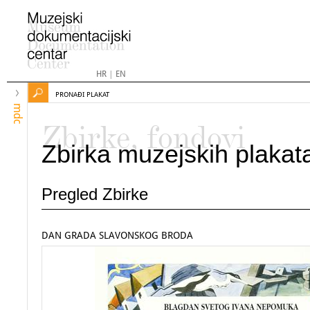
HR
|
EN
PRONAĐI PLAKAT
mdc
Zbirke, fondovi
Zbirka muzejskih plakat
Pregled Zbirke
DAN GRADA SLAVONSKOG BRODA