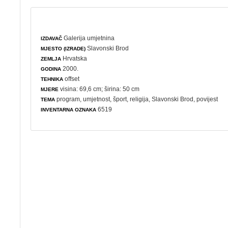
Galerija umjetnina
IZDAVAČ
Slavonski Brod
MJESTO (IZRADE)
Hrvatska
ZEMLJA
2000.
GODINA
offset
TEHNIKA
visina: 69,6 cm; širina: 50 cm
MJERE
program
,
umjetnost
,
šport
,
religija
, Slavonski Brod,
povijest
TEMA
6519
INVENTARNA OZNAKA