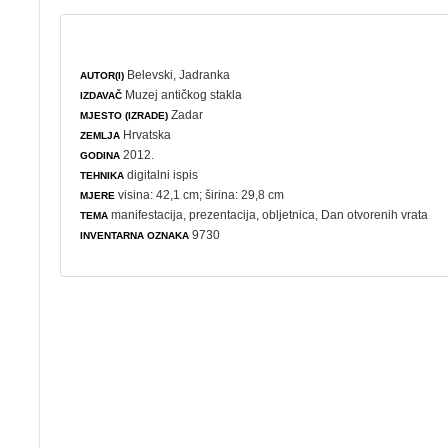
Belevski, Jadranka
AUTOR(I)
Muzej antičkog stakla
IZDAVAČ
Zadar
MJESTO (IZRADE)
Hrvatska
ZEMLJA
2012.
GODINA
digitalni ispis
TEHNIKA
visina: 42,1 cm; širina: 29,8 cm
MJERE
manifestacija
,
prezentacija
,
obljetnica
,
Dan otvorenih vrata
TEMA
9730
INVENTARNA OZNAKA