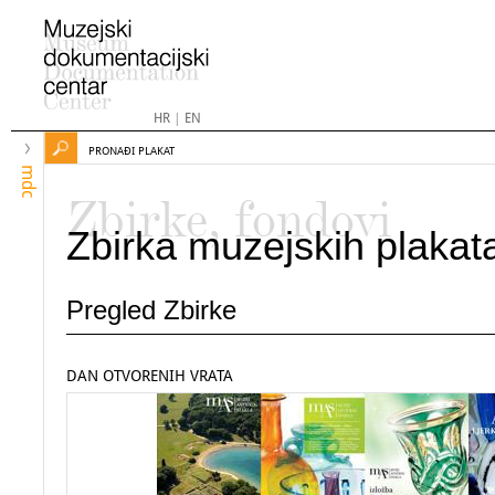
HR
|
EN
PRONAĐI PLAKAT
mdc
Zbirke, fondovi
Zbirka muzejskih plakat
Pregled Zbirke
DAN OTVORENIH VRATA