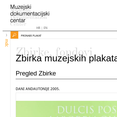
HR
|
EN
PRONAĐI PLAKAT
mdc
Zbirke, fondovi
Zbirka muzejskih plakat
Pregled Zbirke
DANI ANDAUTONIJE 2005.