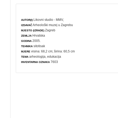
Likovni studio - MMV,
AUTOR(I)
Arheološki muzej u Zagrebu
IZDAVAČ
Zagreb
MJESTO (IZRADE)
Hrvatska
ZEMLJA
2005.
GODINA
sitotisak
TEHNIKA
visina: 68,2 cm; širina: 60,5 cm
MJERE
arheologija
,
edukacija
TEMA
7603
INVENTARNA OZNAKA