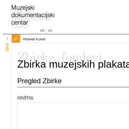
HR
|
EN
PRONAĐI PLAKAT
mdc
Zbirke, fondovi
Zbirka muzejskih plakat
Pregled Zbirke
DEVĔTSIL