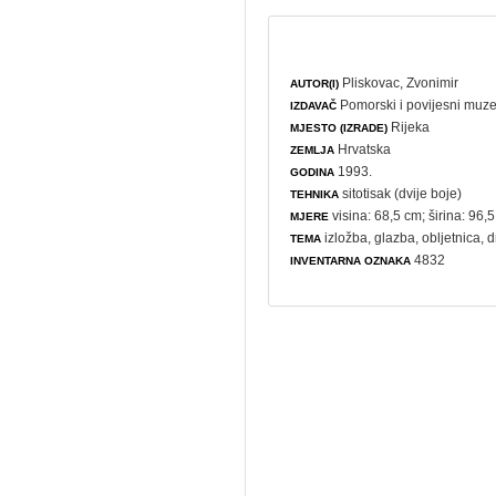
Pliskovac, Zvonimir
AUTOR(I)
Pomorski i povijesni muze
IZDAVAČ
Rijeka
MJESTO (IZRADE)
Hrvatska
ZEMLJA
1993.
GODINA
sitotisak (dvije boje)
TEHNIKA
visina: 68,5 cm; širina: 96,
MJERE
izložba
,
glazba
,
obljetnica
, 
TEMA
4832
INVENTARNA OZNAKA