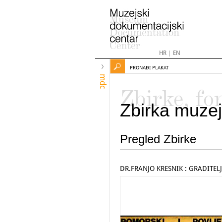
HR
|
EN
PRONAĐI PLAKAT
mdc
Zbirke, fo
Zbirka muzej
Pregled Zbirke
DR.FRANJO KRESNIK : GRADITEL