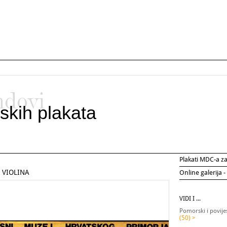
ndovi
skih plakata
Plakati MDC-a 
J VIOLINA
Online galerija -
VIDI I ...
Pomorski i povije
(50) >