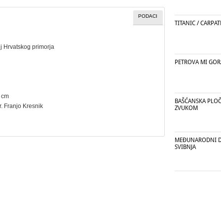
PODACI
TITANIC / CARPAT
j Hrvatskog primorja
PETROVA MI GOR
5 cm
BAŠĆANSKA PLOČA
dr. Franjo Kresnik
ZVUKOM
MEĐUNARODNI DA
SVIBNJA