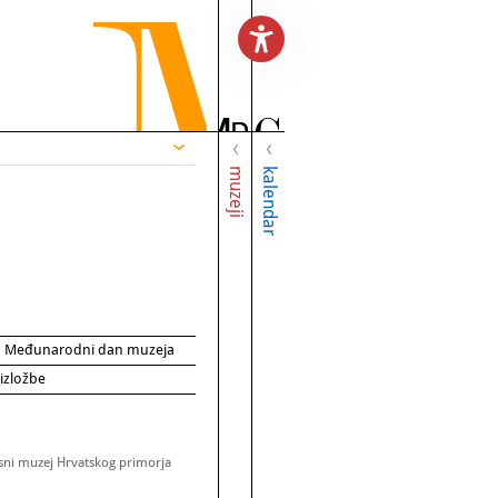
muzeji
kalendar
za Međunarodni dan muzeja
 izložbe
sni muzej Hrvatskog primorja