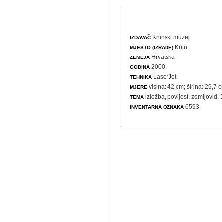
Kninski muzej
IZDAVAČ
Knin
MJESTO (IZRADE)
Hrvatska
ZEMLJA
2000.
GODINA
LaserJet
TEHNIKA
visina: 42 cm; širina: 29,7 
MJERE
izložba
,
povijest
,
zemljovid
,
TEMA
6593
INVENTARNA OZNAKA