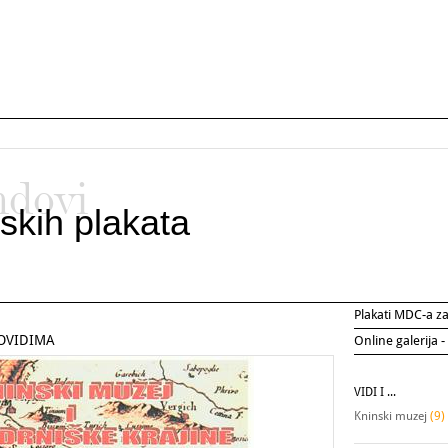
ndovi
skih plakata
Plakati MDC-a 
JOVIDIMA
Online galerija -
VIDI I ...
Kninski muzej
(9)