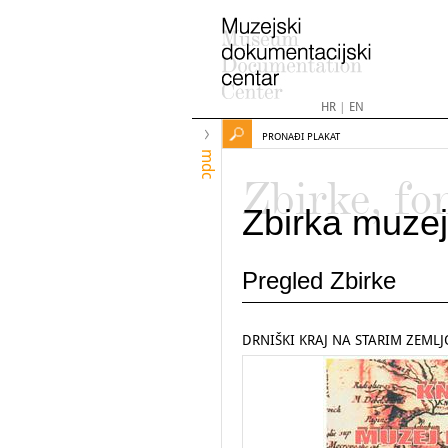
HR
|
EN
PRONAĐI PLAKAT
mdc
Zbirke, fo
Zbirka muzej
Pregled Zbirke
DRNIŠKI KRAJ NA STARIM ZEML