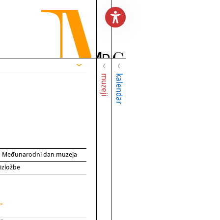
muzeji
kalendar
za Međunarodni dan muzeja
 izložbe
 >