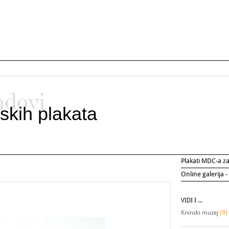
ndovi
skih plakata
Plakati MDC-a 
Online galerija -
VIDI I ...
Kninski muzej
(9)