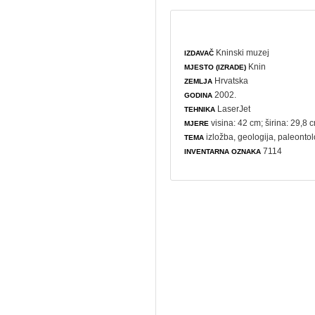
Kninski muzej
IZDAVAČ
Knin
MJESTO (IZRADE)
Hrvatska
ZEMLJA
2002.
GODINA
LaserJet
TEHNIKA
visina: 42 cm; širina: 29,8 
MJERE
izložba
,
geologija
,
paleontol
TEMA
7114
INVENTARNA OZNAKA