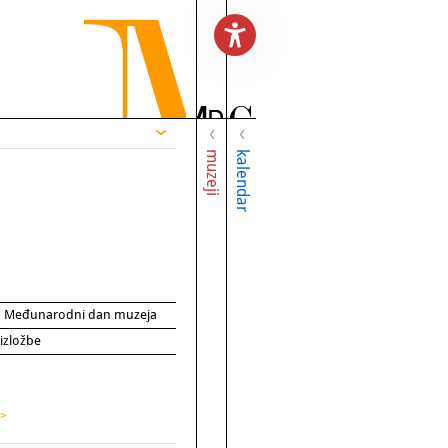
muzeji
kalendar
za Međunarodni dan muzeja
 izložbe
 >