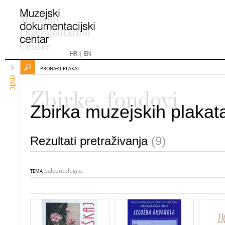
HR
|
EN
PRONAĐI PLAKAT
mdc
Zbirke, fondovi
Zbirka muzejskih plakat
Rezultati pretraživanja
(9)
paleontologija
TEMA