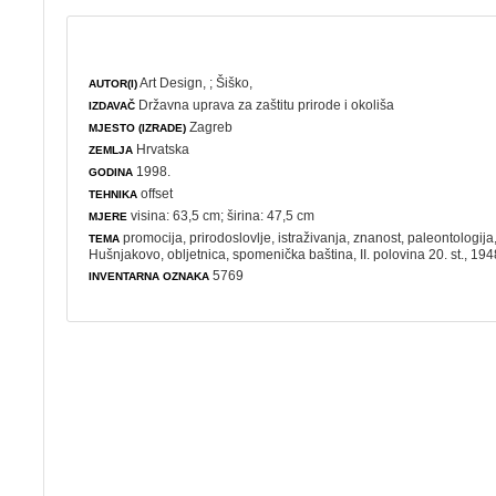
Art Design,
;
Šiško,
AUTOR(I)
Državna uprava za zaštitu prirode i okoliša
IZDAVAČ
Zagreb
MJESTO (IZRADE)
Hrvatska
ZEMLJA
1998.
GODINA
offset
TEHNIKA
visina: 63,5 cm; širina: 47,5 cm
MJERE
promocija
,
prirodoslovlje
,
istraživanja
,
znanost
,
paleontologija
TEMA
Hušnjakovo,
obljetnica
,
spomenička baština
, II. polovina 20. st., 19
5769
INVENTARNA OZNAKA