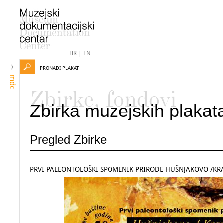
HR
|
EN
PRONAĐI PLAKAT
mdc
Zbirke, fondovi
Zbirka muzejskih plakat
Pregled Zbirke
PRVI PALEONTOLOŠKI SPOMENIK PRIRODE HUŠNJAKOVO /KRA