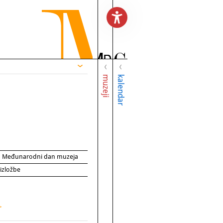
muzeji
kalendar
za Međunarodni dan muzeja
 izložbe
>