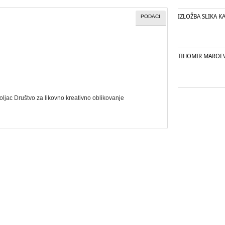
IZLOŽBA SLIKA K
PODACI
TIHOMIR MAROE
holjac Društvo za likovno kreativno oblikovanje