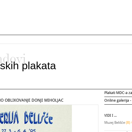
ndovi
skih plakata
Plakati MDC-a 
NO OBLIKOVANJE DONJI MIHOLJAC
Online galerija -
VIDI I ...
Muzej Belišće
(8) 