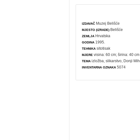
Muzej Belišće
IZDAVAČ
Belišće
MJESTO (IZRADE)
Hrvatska
ZEMLJA
1995.
GODINA
sitotisak
TEHNIKA
visina: 60 cm; širina: 40 cm
MJERE
izložba
,
slikarstvo
, Donji Mi
TEMA
5074
INVENTARNA OZNAKA