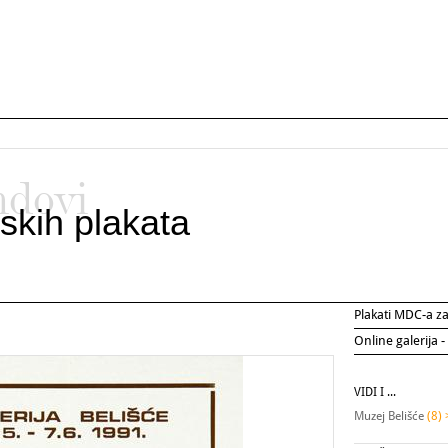
ndovi
skih plakata
Plakati MDC-a 
Online galerija -
VIDI I ...
Muzej Belišće
(8) 