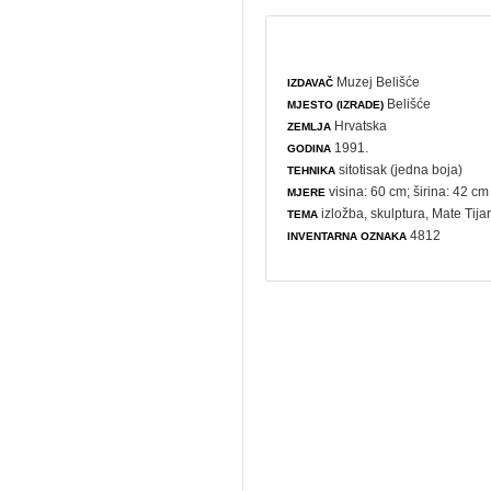
Muzej Belišće
IZDAVAČ
Belišće
MJESTO (IZRADE)
Hrvatska
ZEMLJA
1991.
GODINA
sitotisak (jedna boja)
TEHNIKA
visina: 60 cm; širina: 42 cm
MJERE
izložba
,
skulptura
, Mate Tija
TEMA
4812
INVENTARNA OZNAKA