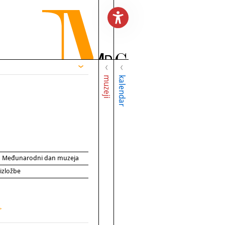
muzeji
kalendar
za Međunarodni dan muzeja
 izložbe
>