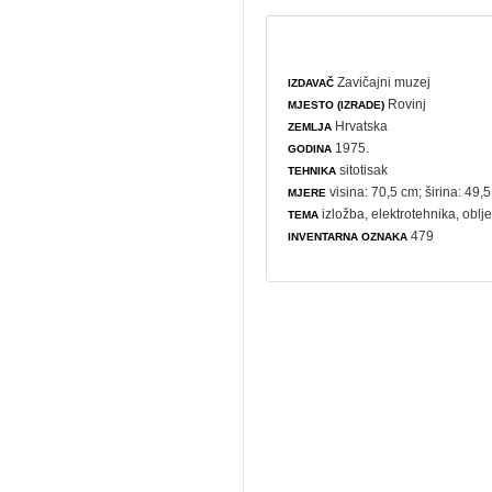
Zavičajni muzej
IZDAVAČ
Rovinj
MJESTO (IZRADE)
Hrvatska
ZEMLJA
1975.
GODINA
sitotisak
TEHNIKA
visina: 70,5 cm; širina: 49,
MJERE
izložba
,
elektrotehnika
,
oblje
TEMA
479
INVENTARNA OZNAKA