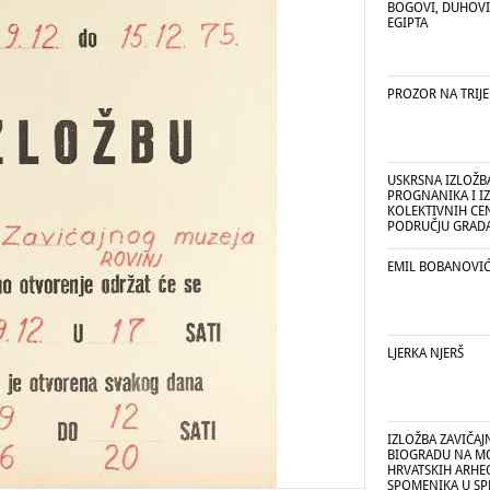
BOGOVI, DUHOVI
EGIPTA
PROZOR NA TRIJ
USKRSNA IZLOŽB
PROGNANIKA I IZ
KOLEKTIVNIH CE
PODRUČJU GRADA
EMIL BOBANOVIĆ
LJERKA NJERŠ
IZLOŽBA ZAVIČAJ
BIOGRADU NA MO
HRVATSKIH ARHE
SPOMENIKA U S