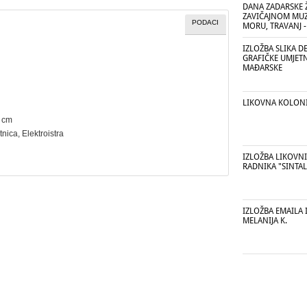
DANA ZADARSKE 
ZAVIČAJNOM MUZ
PODACI
MORU, TRAVANJ - 
IZLOŽBA SLIKA D
GRAFIČKE UMJETN
MAĐARSKE
LIKOVNA KOLONI
5 cm
tnica
, Elektroistra
IZLOŽBA LIKOVN
RADNIKA "SINTAL
IZLOŽBA EMAILA 
MELANIJA K.