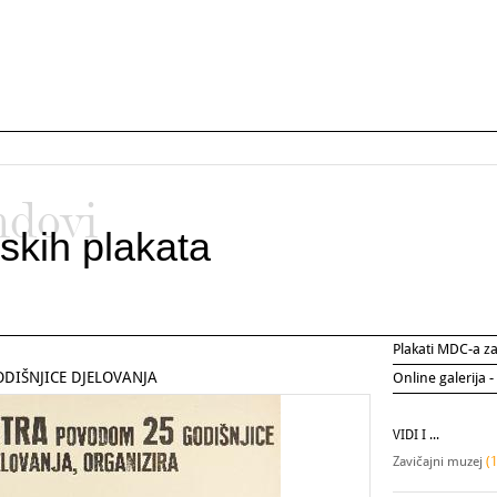
ndovi
skih plakata
Plakati MDC-a 
DIŠNJICE DJELOVANJA
Online galerija -
VIDI I ...
Zavičajni muzej
(