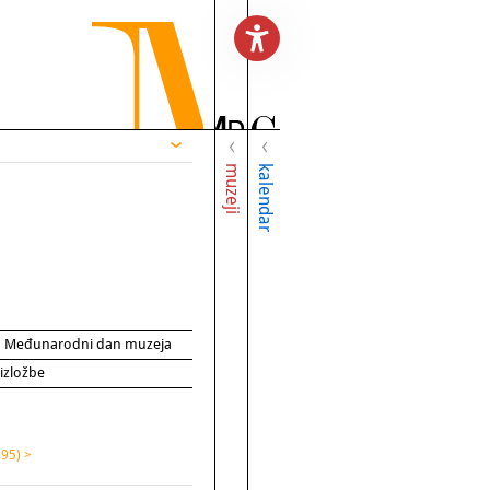
muzeji
kalendar
za Međunarodni dan muzeja
 izložbe
195) >