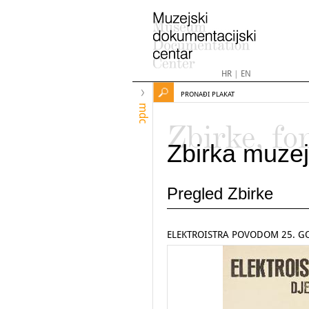
HR
|
EN
PRONAĐI PLAKAT
mdc
Zbirke, fo
Zbirka muzej
Pregled Zbirke
ELEKTROISTRA POVODOM 25. GO