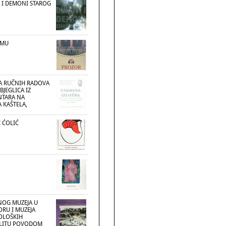
 I DEMONI STAROG
EMU
A RUČNIH RADOVA
BJEGLICA IZ
NTARA NA
 KAŠTELA,
 ĆOLIĆ
NOG MUZEJA U
RU I MUZEJA
OLOŠKIH
PLITU POVODOM