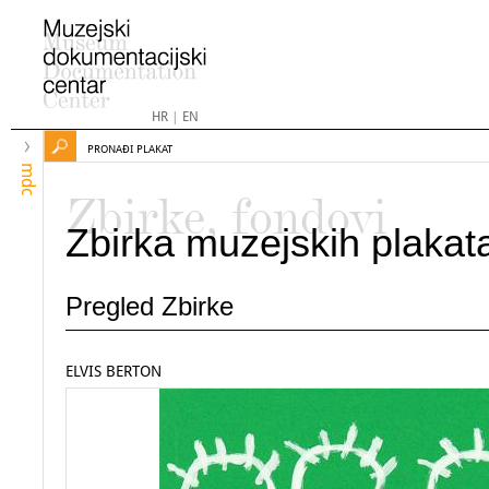
HR
|
EN
PRONAĐI PLAKAT
mdc
Zbirke, fondovi
Zbirka muzejskih plakat
Pregled Zbirke
ELVIS BERTON