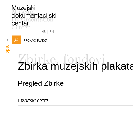
HR
|
EN
PRONAĐI PLAKAT
mdc
Zbirke, fondovi
Zbirka muzejskih plakat
Pregled Zbirke
HRVATSKI CRTEŽ