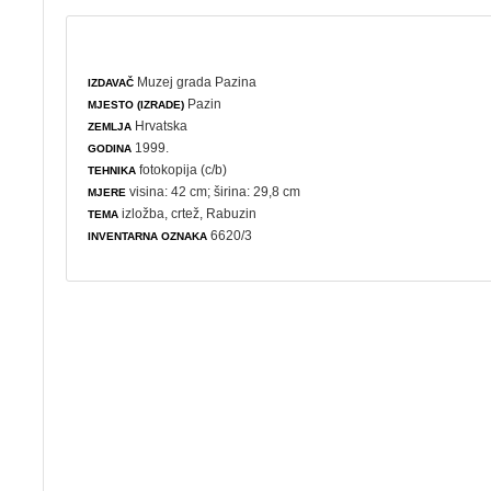
Muzej grada Pazina
IZDAVAČ
Pazin
MJESTO (IZRADE)
Hrvatska
ZEMLJA
1999.
GODINA
fotokopija (c/b)
TEHNIKA
visina: 42 cm; širina: 29,8 cm
MJERE
izložba
,
crtež
, Rabuzin
TEMA
6620/3
INVENTARNA OZNAKA