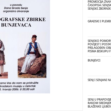
PROMOCIJA ZNA
ČASOPISA: SENJSK
SENJSKI ZBORNIK 
GRADSKI I PLEMI
SENJSKO POMOR
POVIJEST I POST
PRILAGOĐEN OBL
PISMA BISKUPU F
BUNJEVCI
SENJ I SENJANI N
SENJ U PRAPOVIJE
RANOM SREDNJEM
BLAŽENKE LJUBOV