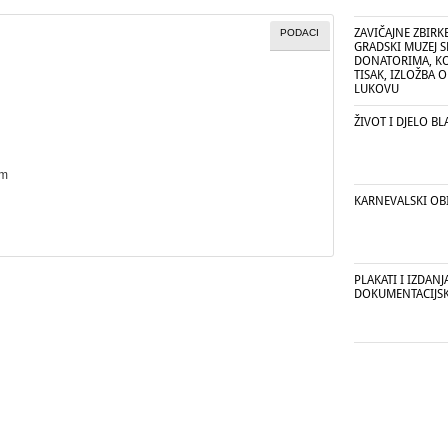
ZAVIČAJNE ZBIRK
PODACI
GRADSKI MUZEJ SE
DONATORIMA, KO
TISAK, IZLOŽBA 
LUKOVU
ŽIVOT I DJELO B
cm
KARNEVALSKI OBI
PLAKATI I IZDAN
DOKUMENTACIJS