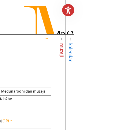
muzeji
kalendar
za Međunarodni dan muzeja
 izložbe
nj
(19) >