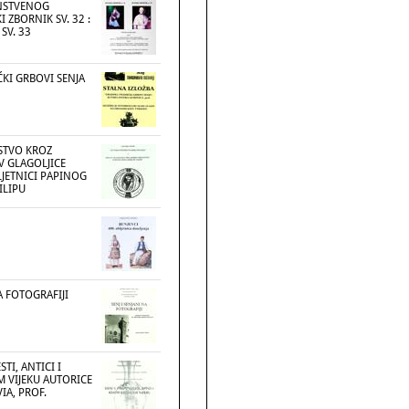
NSTVENOG
I ZBORNIK SV. 32 :
SV. 33
ĆKI GRBOVI SENJA
STVO KROZ
AV GLAGOLJICE
JETNICI PAPINOG
ILIPU
A FOTOGRAFIJI
STI, ANTICI I
 VIJEKU AUTORICE
IA, PROF.