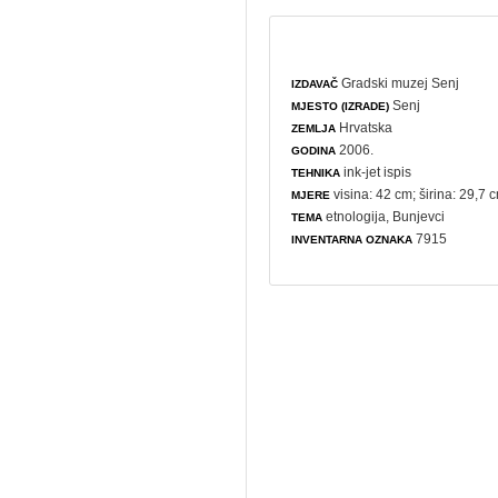
Gradski muzej Senj
IZDAVAČ
Senj
MJESTO (IZRADE)
Hrvatska
ZEMLJA
2006.
GODINA
ink-jet ispis
TEHNIKA
visina: 42 cm; širina: 29,7 
MJERE
etnologija
, Bunjevci
TEMA
7915
INVENTARNA OZNAKA