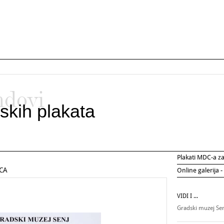
ndovi
skih plakata
Plakati MDC-a 
CA
Online galerija -
VIDI I ...
Gradski muzej Se