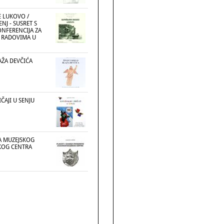
E LUKOVO /
NJ - SUSRET S
NFERENCIJA ZA
O RADOVIMA U
LAŽA DEVČIĆA
ČAJI U SENJU
JA MUZEJSKOG
KOG CENTRA