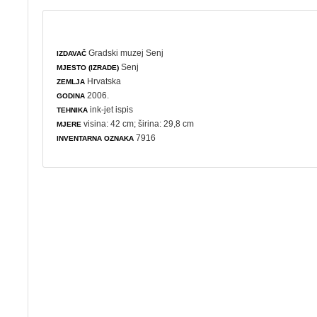
Gradski muzej Senj
IZDAVAČ
Senj
MJESTO (IZRADE)
Hrvatska
ZEMLJA
2006.
GODINA
ink-jet ispis
TEHNIKA
visina: 42 cm; širina: 29,8 cm
MJERE
7916
INVENTARNA OZNAKA