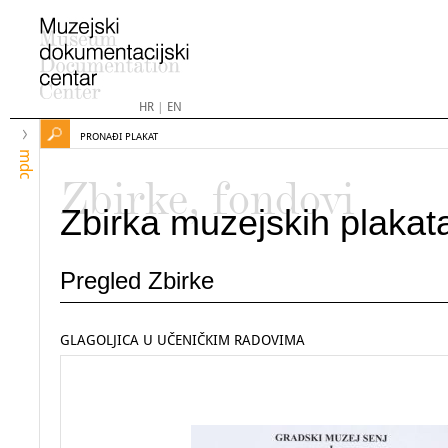
HR
|
EN
PRONAĐI PLAKAT
mdc
Zbirke, fondovi
Zbirka muzejskih plakat
Pregled Zbirke
GLAGOLJICA U UČENIČKIM RADOVIMA