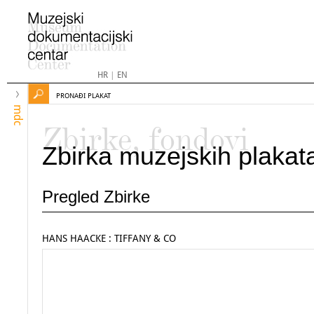
HR
|
EN
PRONAĐI PLAKAT
mdc
Zbirke, fondovi
Zbirka muzejskih plakat
Pregled Zbirke
HANS HAACKE : TIFFANY & CO