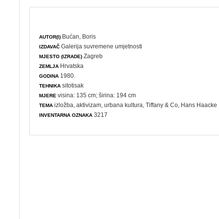
Bućan, Boris
AUTOR(I)
Galerija suvremene umjetnosti
IZDAVAČ
Zagreb
MJESTO (IZRADE)
Hrvatska
ZEMLJA
1980.
GODINA
sitotisak
TEHNIKA
visina: 135 cm; širina: 194 cm
MJERE
izložba
,
aktivizam
,
urbana kultura
, Tiffany & Co, Hans Haacke
TEMA
3217
INVENTARNA OZNAKA