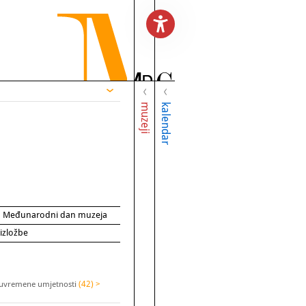
muzeji
kalendar
za Međunarodni dan muzeja
 izložbe
 suvremene umjetnosti
(42) >