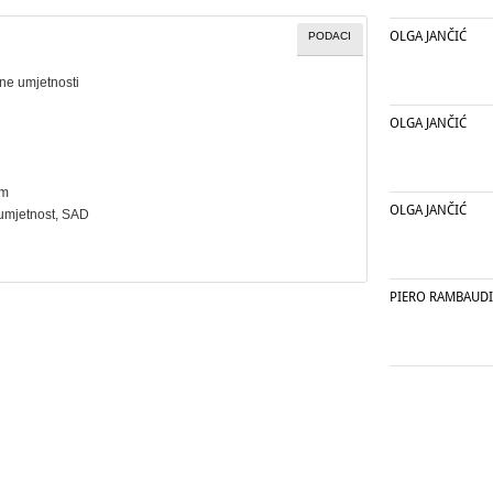
OLGA JANČIĆ
PODACI
ne umjetnosti
OLGA JANČIĆ
cm
OLGA JANČIĆ
umjetnost
, SAD
PIERO RAMBAUDI