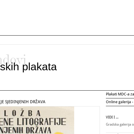
ndovi
skih plakata
Plakati MDC-a 
JE SJEDINJENIH DRŽAVA
Online galerija -
VIDI I ...
Gradska galerija